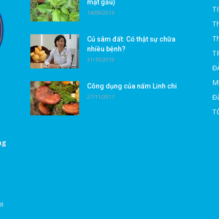
mật gấu)
T
14/08/2016
Th
T
Củ sâm đất: Có thật sự chữa
nhiều bệnh?
T
31/10/2019
Đ
M
Công dụng của nấm Linh chi
Đà
27/11/2017
T
ng
ời