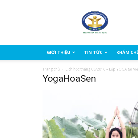
Viện
Y
Dược
học
dân
tộc
Thành
GIỚI THIỆU
TIN TỨC
KHÁM CH
phố
Hồ
Trang chủ
Lịch học tháng 08/2016 – Lớp YOGA tại V
Chí
YogaHoaSen
Minh