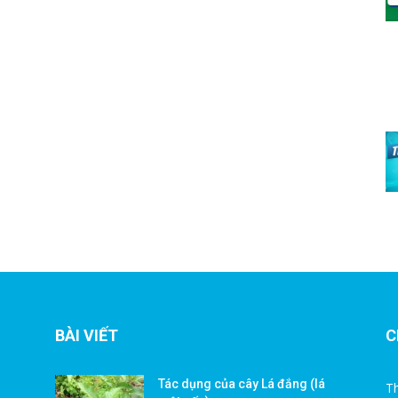
BÀI VIẾT
C
Tác dụng của cây Lá đắng (lá
Th