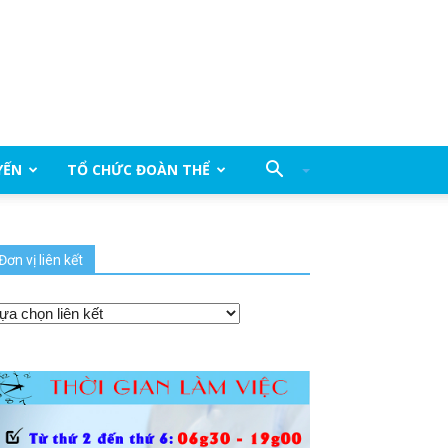
YẾN
TỔ CHỨC ĐOÀN THỂ
Đơn vị liên kết