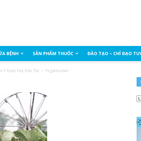
ỮA BỆNH
SẢN PHẨM THUỐC
ĐÀO TẠO – CHỈ ĐẠO TU
iện Y Dược Học Dân Tộc
YogaHoaSen