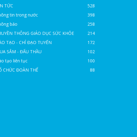
IN TỨC
528
ông tin trong nước
398
hông báo
258
RUYỀN THÔNG GIÁO DỤC SỨC KHỎE
214
ÀO TẠO - CHỈ ĐẠO TUYẾN
172
UA SẮM - ĐẤU THẦU
102
o tạo liên tục
100
Ổ CHỨC ĐOÀN THỂ
88