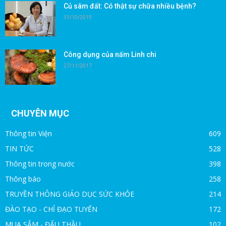
Củ sâm đất: Có thật sự chữa nhiều bệnh?
31/10/2019
Công dụng của nấm Linh chi
27/11/2017
CHUYÊN MỤC
Thông tin Viện
609
TIN TỨC
528
Thông tin trong nước
398
Thông báo
258
TRUYỀN THÔNG GIÁO DỤC SỨC KHỎE
214
ĐÀO TẠO - CHỈ ĐẠO TUYẾN
172
MUA SẮM - ĐẤU THẦU
102