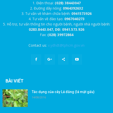
1. Điện thoại:
(028) 38443047
2. Đường dây nóng:
0964392632
3. Tư vấn về khám chữa bệnh:
0941573926
4. Tư vấn về đào tạo:
0967040273
5. Hỗ trợ, tư vấn thông tin cho người bệnh, người nhà người bệnh:
0283.8443.047, DĐ: 0941.573.926
Fax:
(028) 39972864
Contact us:
v.ydhdt@tphcm.gov.vn
BÀI VIẾT
Tác dụng của cây Lá đắng (lá mật gấu)
14/08/2016