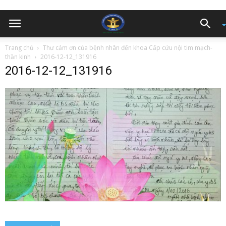
Trang chủ
Thư cảm ơn của bệnh nhân đến khoa Cấp cứu nội tim mạch-
thần kinh
2016-12-12_131916
2016-12-12_131916