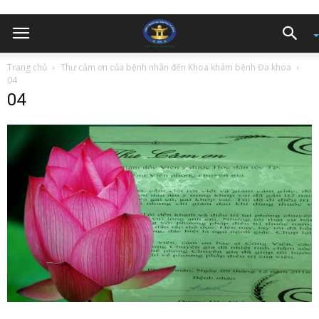
Trang chủ
Thư cảm ơn của bệnh nhân đến Khoa khám bệnh Đa khoa
04
04