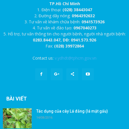
TP.Hồ Chí Minh
1. Điện thoại:
(028) 38443047
2. Đường dây nóng:
0964392632
3. Tư vấn về khám chữa bệnh:
0941573926
4. Tư vấn về đào tạo:
0967040273
5. Hỗ trợ, tư vấn thông tin cho người bệnh, người nhà người bệnh:
0283.8443.047, DĐ: 0941.573.926
Fax:
(028) 39972864
Contact us:
v.ydhdt@tphcm.gov.vn
BÀI VIẾT
Tác dụng của cây Lá đắng (lá mật gấu)
14/08/2016