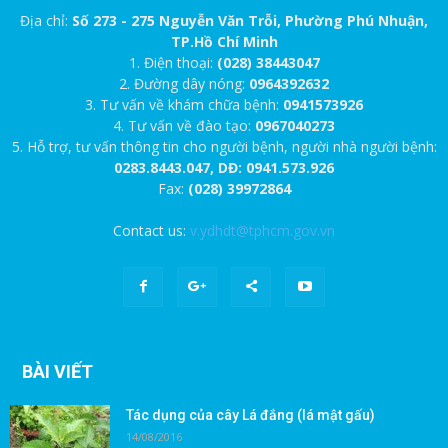
Địa chỉ:
Số 273 - 275 Nguyễn Văn Trỗi, Phường Phú Nhuận,
TP.Hồ Chí Minh
1. Điện thoại:
(028) 38443047
2. Đường dây nóng:
0964392632
3. Tư vấn về khám chữa bệnh:
0941573926
4. Tư vấn về đào tạo:
0967040273
5. Hỗ trợ, tư vấn thông tin cho người bệnh, người nhà người bệnh:
0283.8443.047, DĐ: 0941.573.926
Fax:
(028) 39972864
Contact us:
v.ydhdt@tphcm.gov.vn
BÀI VIẾT
Tác dụng của cây Lá đắng (lá mật gấu)
14/08/2016