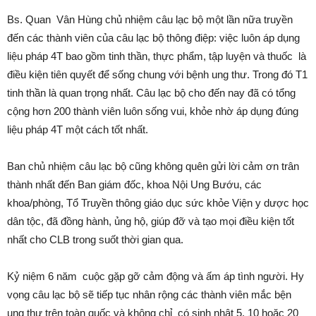
Bs. Quan Vân Hùng chủ nhiệm câu lạc bộ một lần nữa truyền
đến các thành viên của câu lạc bộ thông điệp: việc luôn áp dụng
liệu pháp 4T bao gồm tinh thần, thực phẩm, tập luyện và thuốc là
điều kiện tiên quyết để sống chung với bệnh ung thư. Trong đó T1
tinh thần là quan trọng nhất. Câu lạc bộ cho đến nay đã có tổng
cộng hơn 200 thành viên luôn sống vui, khỏe nhờ áp dụng đúng
liệu pháp 4T một cách tốt nhất.
Ban chủ nhiệm câu lạc bộ cũng không quên gửi lời cảm ơn trân
thành nhất đến Ban giám đốc, khoa Nội Ung Bướu, các
khoa/phòng, Tổ Truyền thông giáo dục sức khỏe Viện y dược học
dân tộc, đã đồng hành, ủng hộ, giúp đỡ và tạo mọi điều kiện tốt
nhất cho CLB trong suốt thời gian qua.
Kỷ niệm 6 năm cuộc gặp gỡ cảm động và ấm áp tình người. Hy
vọng câu lạc bộ sẽ tiếp tục nhân rộng các thành viên mắc bện
ung thư trên toàn quốc và không chỉ có sinh nhật 5, 10 hoặc 20