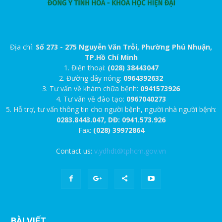
Địa chỉ:
Số 273 - 275 Nguyễn Văn Trỗi, Phường Phú Nhuận,
TP.Hồ Chí Minh
1. Điện thoại:
(028) 38443047
2. Đường dây nóng:
0964392632
3. Tư vấn về khám chữa bệnh:
0941573926
4. Tư vấn về đào tạo:
0967040273
5. Hỗ trợ, tư vấn thông tin cho người bệnh, người nhà người bệnh:
0283.8443.047, DĐ: 0941.573.926
Fax:
(028) 39972864
Contact us:
v.ydhdt@tphcm.gov.vn
BÀI VIẾT