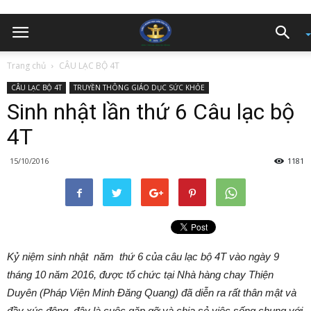
Trang chủ
CÂU LẠC BỘ 4T
CÂU LẠC BỘ 4T
TRUYỀN THÔNG GIÁO DỤC SỨC KHỎE
Sinh nhật lần thứ 6 Câu lạc bộ
4T
15/10/2016
1181
Kỷ niệm sinh nhật năm thứ 6 của câu lạc
bộ
4T vào ngày 9
tháng 10 năm 2016, được tổ chức tại
Nhà hàng chay Thiện
Duyên (Pháp Viện Minh Đăng Quang)
đã diễn ra rất thân mật và