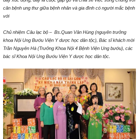
đầy xúc động, đây
là cuộc gặp gỡ và chia sẻ việc sống chung với
căn bệnh ung thư
giữa
bệnh nhân và gia đình có người mắc bệnh
với
Chủ nhiệm Câu lạc bộ – Bs.Quan Vân Hùng (nguyên trưởng
khoa Nội Ung Bướu Viện Y dược học dân tộc), Bác sĩ khách mời
Trần Nguyên Hà (Trưởng Khoa Nội 4 Bệnh Viện Ung bướu), các
bác sĩ Khoa Nội Ung Bướu Viện Y dược học dân tộc.