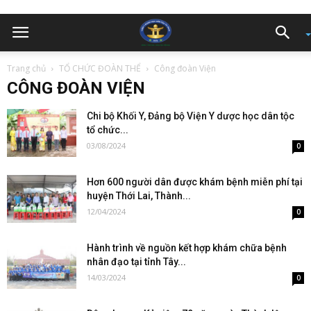
Trang chủ
TỔ CHỨC ĐOÀN THỂ
Công đoàn Viện
CÔNG ĐOÀN VIỆN
Chi bộ Khối Y, Đảng bộ Viện Y dược học dân tộc
tổ chức...
03/08/2024
0
Hơn 600 người dân được khám bệnh miễn phí tại
huyện Thới Lai, Thành...
12/04/2024
0
Hành trình về nguồn kết hợp khám chữa bệnh
nhân đạo tại tỉnh Tây...
14/03/2024
0