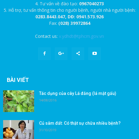
4. Tư vấn về đào tạo:
0967040273
5. Hỗ trợ, tư vấn thông tin cho người bệnh, người nhà người bệnh:
0283.8443.047, DĐ: 0941.573.926
Fax:
(028) 39972864
Contact us:
v.ydhdt@tphcm.gov.vn
BÀI VIẾT
Tác dụng của cây Lá đắng (lá mật gấu)
14/08/2016
Củ sâm đất: Có thật sự chữa nhiều bệnh?
31/10/2019