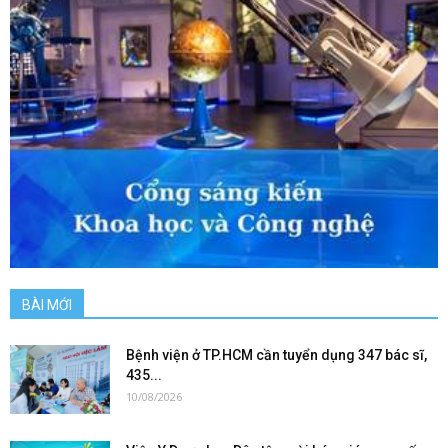
BÀI MỚI
Bệnh viện ở TP.HCM cần tuyển dụng 347 bác sĩ,
435...
10/08/2026