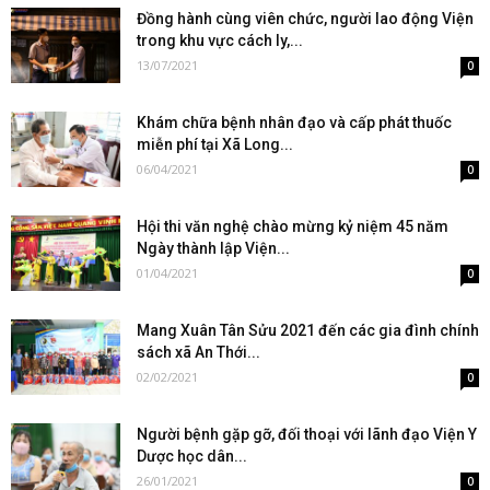
Đồng hành cùng viên chức, người lao động Viện
trong khu vực cách ly,...
13/07/2021
0
Khám chữa bệnh nhân đạo và cấp phát thuốc
miễn phí tại Xã Long...
06/04/2021
0
Hội thi văn nghệ chào mừng kỷ niệm 45 năm
Ngày thành lập Viện...
01/04/2021
0
Mang Xuân Tân Sửu 2021 đến các gia đình chính
sách xã An Thới...
02/02/2021
0
Người bệnh gặp gỡ, đối thoại với lãnh đạo Viện Y
Dược học dân...
26/01/2021
0