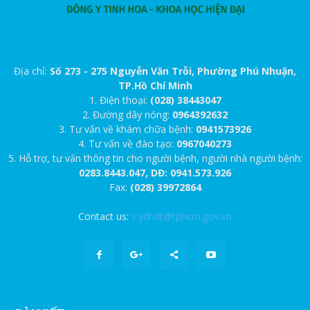
Địa chỉ:
Số 273 - 275 Nguyễn Văn Trỗi, Phường Phú Nhuận,
TP.Hồ Chí Minh
1. Điện thoại:
(028) 38443047
2. Đường dây nóng:
0964392632
3. Tư vấn về khám chữa bệnh:
0941573926
4. Tư vấn về đào tạo:
0967040273
5. Hỗ trợ, tư vấn thông tin cho người bệnh, người nhà người bệnh:
0283.8443.047, DĐ: 0941.573.926
Fax:
(028) 39972864
Contact us:
v.ydhdt@tphcm.gov.vn