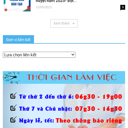
huyệt năm 2025- đợt...
12/09/2025
0
Xem thêm
Đơn vị liên kết