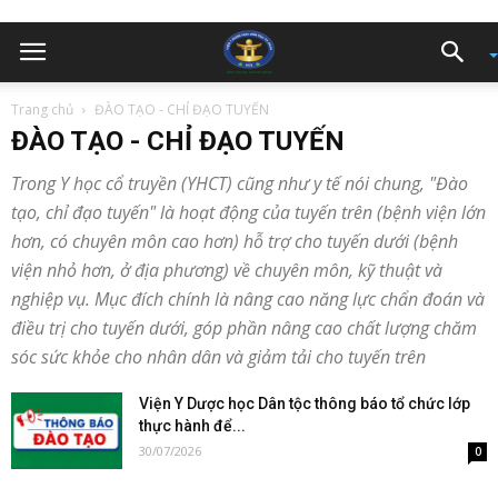
Trang chủ
ĐÀO TẠO - CHỈ ĐẠO TUYẾN
ĐÀO TẠO - CHỈ ĐẠO TUYẾN
Trong Y học cổ truyền (YHCT) cũng như y tế nói chung, "Đào
tạo, chỉ đạo tuyến" là hoạt động của tuyến trên (bệnh viện lớn
hơn, có chuyên môn cao hơn) hỗ trợ cho tuyến dưới (bệnh
viện nhỏ hơn, ở địa phương) về chuyên môn, kỹ thuật và
nghiệp vụ. Mục đích chính là nâng cao năng lực chẩn đoán và
điều trị cho tuyến dưới, góp phần nâng cao chất lượng chăm
sóc sức khỏe cho nhân dân và giảm tải cho tuyến trên
Viện Y Dược học Dân tộc thông báo tổ chức lớp
thực hành để...
30/07/2026
0