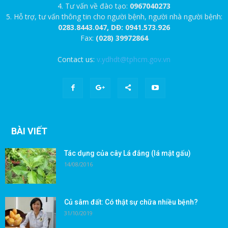
4. Tư vấn về đào tạo:
0967040273
5. Hỗ trợ, tư vấn thông tin cho người bệnh, người nhà người bệnh:
0283.8443.047, DĐ: 0941.573.926
Fax:
(028) 39972864
Contact us:
v.ydhdt@tphcm.gov.vn
BÀI VIẾT
Tác dụng của cây Lá đắng (lá mật gấu)
14/08/2016
Củ sâm đất: Có thật sự chữa nhiều bệnh?
31/10/2019