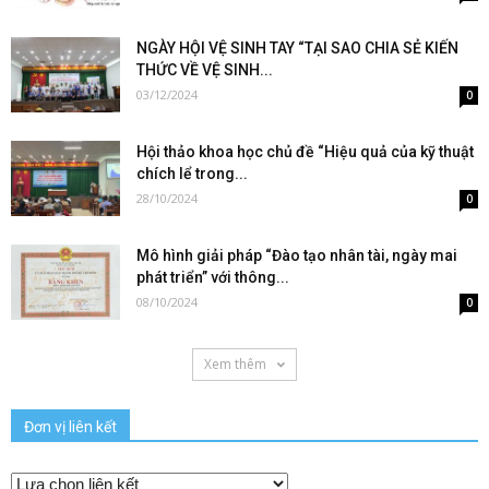
NGÀY HỘI VỆ SINH TAY “TẠI SAO CHIA SẺ KIẾN
THỨC VỀ VỆ SINH...
03/12/2024
0
Hội thảo khoa học chủ đề “Hiệu quả của kỹ thuật
chích lể trong...
28/10/2024
0
Mô hình giải pháp “Đào tạo nhân tài, ngày mai
phát triển” với thông...
08/10/2024
0
Xem thêm
Đơn vị liên kết