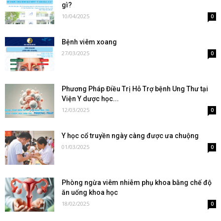
gì?
10/04/2025
0
Bệnh viêm xoang
27/03/2025
0
Phương Pháp Điều Trị Hỗ Trợ bệnh Ung Thư tại
Viện Y dược học...
12/03/2025
0
Y học cổ truyền ngày càng được ưa chuộng
01/03/2025
0
Phòng ngừa viêm nhiễm phụ khoa bằng chế độ
ăn uống khoa học
18/02/2025
0