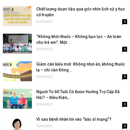
Chất lượng dược liệu qua góc nhìn lịch sử y học
cổ truyền
02/06/2025
0
“Không khói thuốc – Không bạo lực – An toàn
cho trẻ em”: Một...
30/05/2025
0
Giảm cân kiểu mới: Không nhịn ăn, không thuốc
lạ – chỉ cần Đông...
30/05/2025
0
Người Từ 60 Tuổi Có Được Hưởng Trợ Cấp Xã
Hội? – Điều Kiện,...
20/05/2025
0
Vì sao bệnh nhân tin vào “bác sĩ mạng”?
13/05/2025
0