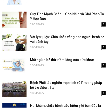
Suy Tĩnh Mạch Chân – Góc Nhìn và Giải Pháp Từ
Y Học Dân...
02/05/2025
0
Vật lý trị liệu: Chìa khóa vàng cho người bệnh cổ
vai cánh tay
28/04/2025
0
Mất ngủ – Kẻ thù thầm lặng của sức khỏe
25/04/2025
0
Bệnh Phổi tắc nghẽn mạn tính và Phương pháp
hỗ trợ điều trị tại...
18/04/2025
0
Nơi khám, chữa bệnh bảo hiểm y tế ban đầu là