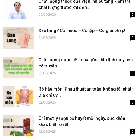
Chất lượng thuốc của Viện: nhiều tầng kiểm tra
chất lượng trước khi đến...
05/06/2025
0
Đau lưng? Có thuốc – Có tập – Có giải pháp!
04/06/2025
0
Chất lượng dược liệu qua góc nhìn lịch sử y học
cổ truyền
03/06/2025
0
Rò hậu môn: Phẫu thuật an toàn, không tái phát –
Địa chỉ uy...
02/06/2025
0
Chỉ một ly rượu bổ huyết mỗi ngày, sức khỏe
khác biệt rõ rệt!
02/06/2025
0