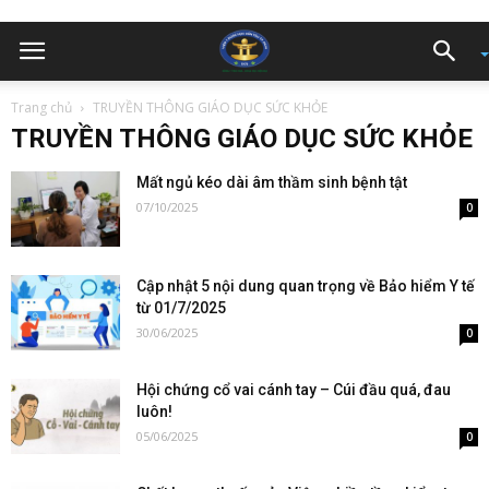
Trang chủ
TRUYỀN THÔNG GIÁO DỤC SỨC KHỎE
TRUYỀN THÔNG GIÁO DỤC SỨC KHỎE
Mất ngủ kéo dài âm thầm sinh bệnh tật
07/10/2025
0
Cập nhật 5 nội dung quan trọng về Bảo hiểm Y tế
từ 01/7/2025
30/06/2025
0
Hội chứng cổ vai cánh tay – Cúi đầu quá, đau
luôn!
05/06/2025
0