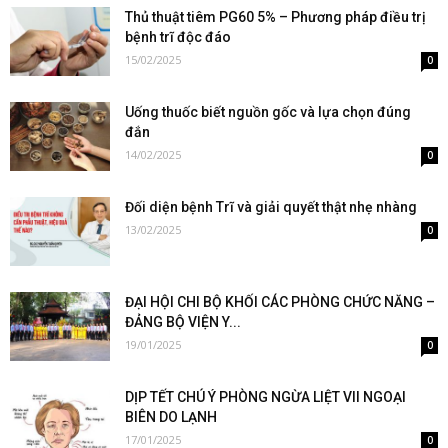
Thủ thuật tiêm PG60 5% – Phương pháp điều trị
bệnh trĩ độc đáo
15/02/2025
0
Uống thuốc biết nguồn gốc và lựa chọn đúng
đắn
14/02/2025
0
Đối diện bệnh Trĩ và giải quyết thật nhẹ nhàng
13/02/2025
0
ĐẠI HỘI CHI BỘ KHỐI CÁC PHÒNG CHỨC NĂNG –
ĐẢNG BỘ VIỆN Y...
19/01/2025
0
DỊP TẾT CHÚ Ý PHÒNG NGỪA LIỆT VII NGOẠI
BIÊN DO LẠNH
17/01/2025
0