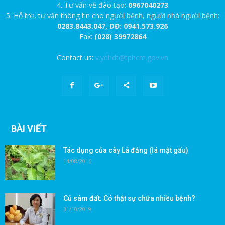
4. Tư vấn về đào tạo:
0967040273
5. Hỗ trợ, tư vấn thông tin cho người bệnh, người nhà người bệnh:
0283.8443.047, DĐ: 0941.573.926
Fax:
(028) 39972864
Contact us:
v.ydhdt@tphcm.gov.vn
BÀI VIẾT
Tác dụng của cây Lá đắng (lá mật gấu)
14/08/2016
Củ sâm đất: Có thật sự chữa nhiều bệnh?
31/10/2019