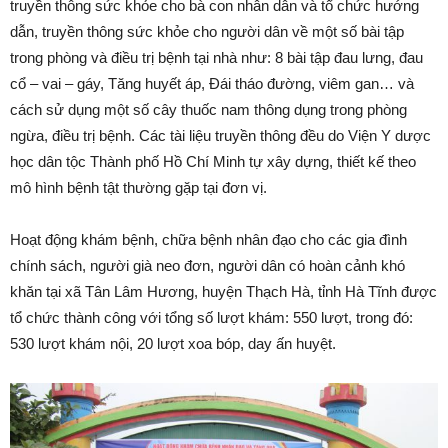
truyền thông sức khỏe cho bà con nhân dân và tổ chức hướng
dẫn, truyền thông sức khỏe cho người dân về một số bài tập
trong phòng và điều trị bệnh tại nhà như: 8 bài tập đau lưng, đau
cổ – vai – gáy, Tăng huyết áp, Đái tháo đường, viêm gan… và
cách sử dụng một số cây thuốc nam thông dụng trong phòng
ngừa, điều trị bệnh. Các tài liệu truyền thông đều do Viện Y dược
học dân tộc Thành phố Hồ Chí Minh tự xây dựng, thiết kế theo
mô hình bệnh tật thường gặp tại đơn vị.
Hoạt động khám bệnh, chữa bệnh nhân đạo cho các gia đình
chính sách, người già neo đơn, người dân có hoàn cảnh khó
khăn tại xã Tân Lâm Hương, huyện Thạch Hà, tỉnh Hà Tĩnh được
tổ chức thành công với tổng số lượt khám: 550 lượt, trong đó:
530 lượt khám nội, 20 lượt xoa bóp, day ấn huyệt.