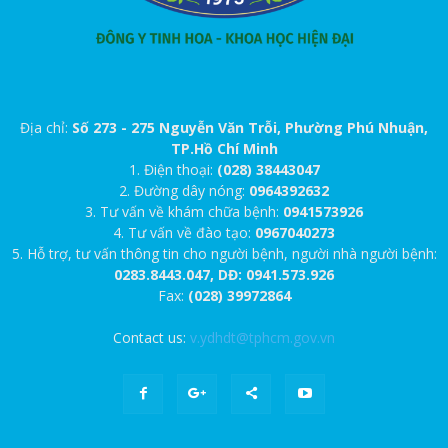
Địa chỉ:
Số 273 - 275 Nguyễn Văn Trỗi, Phường Phú Nhuận,
TP.Hồ Chí Minh
1. Điện thoại:
(028) 38443047
2. Đường dây nóng:
0964392632
3. Tư vấn về khám chữa bệnh:
0941573926
4. Tư vấn về đào tạo:
0967040273
5. Hỗ trợ, tư vấn thông tin cho người bệnh, người nhà người bệnh:
0283.8443.047, DĐ: 0941.573.926
Fax:
(028) 39972864
Contact us:
v.ydhdt@tphcm.gov.vn