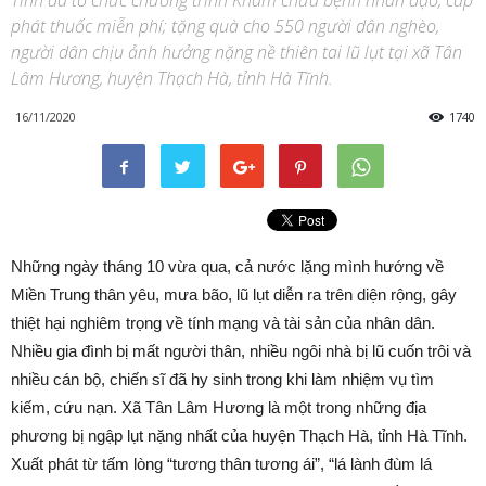
Tĩnh đã tổ chức chương trình Khám chữa bệnh nhân đạo, cấp
phát thuốc miễn phí; tặng quà cho 550 người dân nghèo,
người dân chịu ảnh hưởng nặng nề thiên tai lũ lụt tại xã Tân
Lâm Hương, huyện Thạch Hà, tỉnh Hà Tĩnh.
16/11/2020
1740
Những ngày tháng 10 vừa qua, cả nước lặng mình hướng về
Miền Trung thân yêu, mưa bão, lũ lụt diễn ra trên diện rộng, gây
thiệt hại nghiêm trọng về tính mạng và tài sản của nhân dân.
Nhiều gia đình bị mất người thân, nhiều ngôi nhà bị lũ cuốn trôi và
nhiều cán bộ, chiến sĩ đã hy sinh trong khi làm nhiệm vụ tìm
kiếm, cứu nạn. Xã Tân Lâm Hương là một trong những địa
phương bị ngập lụt nặng nhất của huyện Thạch Hà, tỉnh Hà Tĩnh.
Xuất phát từ tấm lòng “tương thân tương ái”, “lá lành đùm lá