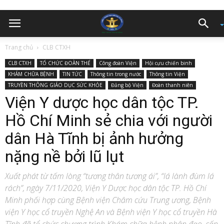
Trang chủ
CLB CTXH
CLB CTXH
TỔ CHỨC ĐOÀN THỂ
Công đoàn Viện
Hội cựu chiến binh
KHÁM CHỮA BỆNH
TIN TỨC
Thông tin trong nước
Thông tin Viện
TRUYỀN THÔNG GIÁO DỤC SỨC KHỎE
Đảng bộ Viện
Đoàn thanh niên
Viện Y dược học dân tộc TP.
Hồ Chí Minh sẻ chia với người
dân Hà Tĩnh bị ảnh hưởng
nặng nề bởi lũ lụt
Xuất phát từ tấm lòng “tương thân tương ái”, “lá lành đùm lá
rách”, ngày 7/11/2020, Viện Y Dược học dân tộc TP. Hồ Chí
Minh phối hợp cùng Bệnh viện Châm cứu Trung ương, Bệnh
viện Y học cổ truyền Nghệ An và Bệnh viện Y học cổ truyền Hà