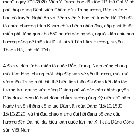
rách”, ngày 7/11/2020, Viện Y Dược học dân tộc TP. Hồ Chí Minh
phối hợp cùng Bệnh viện Châm cứu Trung ương, Bệnh viện Y
học cổ truyền Nghệ An và Bệnh viện Y học cổ truyền Hà Tĩnh đã
tổ chức chương trình Khám chữa bệnh nhân đạo, cấp phát thuốc
miễn phí; tặng quà cho 550 người dân nghèo, người dân chịu ảnh
hưởng nặng nề thiên tai lũ lụt tại xã Tân Lâm Hương, huyện
Thạch Hà, tỉnh Hà Tĩnh.
4 đơn vị đến từ ba miền tổ quốc Bắc, Trung, Nam cùng chung
một tấm lòng, chung một nhịp đập san sẻ yêu thương, mất mát
với miền Trung ruột thịt, thể hiện tinh thần đại đoàn kết dân tộc,
tương trợ, chung sức cùng Chính phủ và các cấp chính quyền.
Đây được xem là hoạt động nhằm hưởng ứng Kỷ niệm 90 năm
Ngày truyền thống công tác Dân vận của Đảng (15/10/1930 –
15/10/2020) và thi đua chào mừng đại hội đảng bộ các cấp,
hướng đến Đại hội đại biểu toàn quốc lần thứ XIII của Đảng Công
sản Việt Nam.