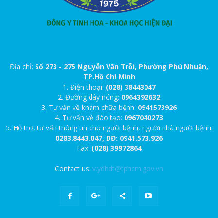
Địa chỉ:
Số 273 - 275 Nguyễn Văn Trỗi, Phường Phú Nhuận,
TP.Hồ Chí Minh
1. Điện thoại:
(028) 38443047
2. Đường dây nóng:
0964392632
3. Tư vấn về khám chữa bệnh:
0941573926
4. Tư vấn về đào tạo:
0967040273
5. Hỗ trợ, tư vấn thông tin cho người bệnh, người nhà người bệnh:
0283.8443.047, DĐ: 0941.573.926
Fax:
(028) 39972864
Contact us:
v.ydhdt@tphcm.gov.vn