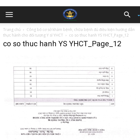
Trang chủ
Công bố cơ sở khám bệnh, chữa bệnh đủ điều kiện hướng dẫn
thực hành cho đối tượng Y sĩ YHCT
co so thuc hanh YS YHCT_Page_12
co so thuc hanh YS YHCT_Page_12