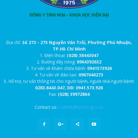
Địa chỉ:
Số 273 - 275 Nguyễn Văn Trỗi, Phường Phú Nhuận,
TP.Hồ Chí Minh
1. Điện thoại:
(028) 38443047
2. Đường dây nóng:
0964392632
3. Tư vấn về khám chữa bệnh:
0941573926
4. Tư vấn về đào tạo:
0967040273
5. Hỗ trợ, tư vấn thông tin cho người bệnh, người nhà người bệnh:
0283.8443.047, DĐ: 0941.573.926
Fax:
(028) 39972864
Contact us:
v.ydhdt@tphcm.gov.vn