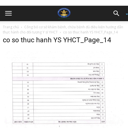
Trang chủ
Công bố cơ sở khám bệnh, chữa bệnh đủ điều kiện hướng dẫn
thực hành cho đối tượng Y sĩ YHCT
co so thuc hanh YS YHCT_Page_14
co so thuc hanh YS YHCT_Page_14