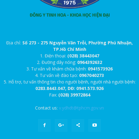
Địa chỉ:
Số 273 - 275 Nguyễn Văn Trỗi, Phường Phú Nhuận,
TP.Hồ Chí Minh
1. Điện thoại:
(028) 38443047
2. Đường dây nóng:
0964392632
3. Tư vấn về khám chữa bệnh:
0941573926
4. Tư vấn về đào tạo:
0967040273
5. Hỗ trợ, tư vấn thông tin cho người bệnh, người nhà người bệnh:
0283.8443.047, DĐ: 0941.573.926
Fax:
(028) 39972864
Contact us:
v.ydhdt@tphcm.gov.vn