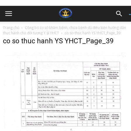
Trang chủ
Công bố cơ sở khám bệnh, chữa bệnh đủ điều kiện hướng dẫn
thực hành cho đối tượng Y sĩ YHCT
co so thuc hanh YS YHCT_Page_39
co so thuc hanh YS YHCT_Page_39