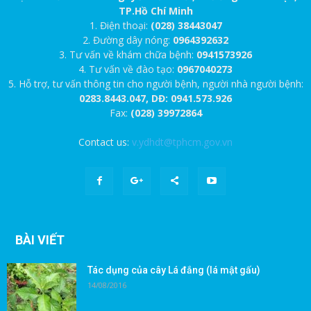
TP.Hồ Chí Minh
1. Điện thoại:
(028) 38443047
2. Đường dây nóng:
0964392632
3. Tư vấn về khám chữa bệnh:
0941573926
4. Tư vấn về đào tạo:
0967040273
5. Hỗ trợ, tư vấn thông tin cho người bệnh, người nhà người bệnh:
0283.8443.047, DĐ: 0941.573.926
Fax:
(028) 39972864
Contact us:
v.ydhdt@tphcm.gov.vn
BÀI VIẾT
Tác dụng của cây Lá đắng (lá mật gấu)
14/08/2016