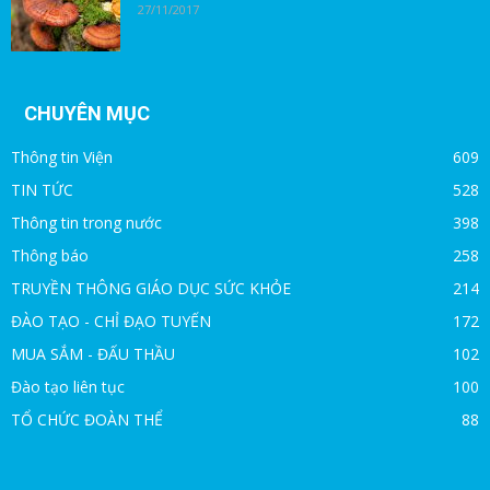
27/11/2017
CHUYÊN MỤC
Thông tin Viện
609
TIN TỨC
528
Thông tin trong nước
398
Thông báo
258
TRUYỀN THÔNG GIÁO DỤC SỨC KHỎE
214
ĐÀO TẠO - CHỈ ĐẠO TUYẾN
172
MUA SẮM - ĐẤU THẦU
102
Đào tạo liên tục
100
TỔ CHỨC ĐOÀN THỂ
88