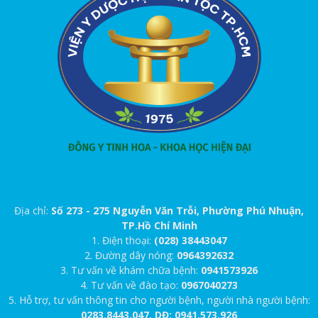
Địa chỉ:
Số 273 - 275 Nguyễn Văn Trỗi, Phường Phú Nhuận,
TP.Hồ Chí Minh
1. Điện thoại:
(028) 38443047
2. Đường dây nóng:
0964392632
3. Tư vấn về khám chữa bệnh:
0941573926
4. Tư vấn về đào tạo:
0967040273
5. Hỗ trợ, tư vấn thông tin cho người bệnh, người nhà người bệnh:
0283.8443.047, DĐ: 0941.573.926