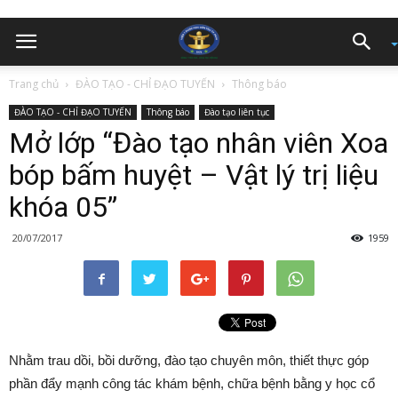
Trang chủ
ĐÀO TẠO - CHỈ ĐẠO TUYẾN
Thông báo
ĐÀO TẠO - CHỈ ĐẠO TUYẾN
Thông báo
Đào tạo liên tục
Mở lớp “Đào tạo nhân viên Xoa
bóp bấm huyệt – Vật lý trị liệu
khóa 05”
20/07/2017
1959
Nhằm trau dồi, bồi dưỡng, đào tạo chuyên môn, thiết thực góp
phần đẩy mạnh công tác khám bệnh, chữa bệnh bằng y học cổ