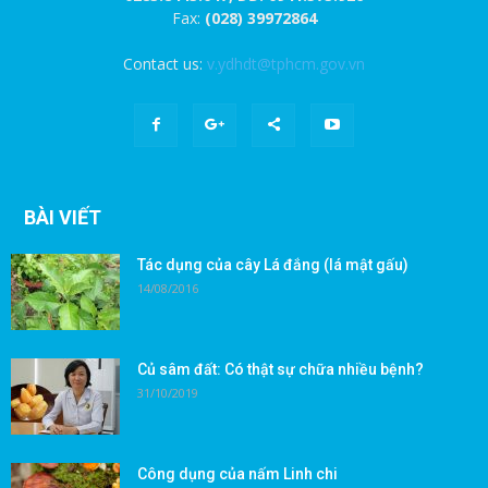
Fax:
(028) 39972864
Contact us:
v.ydhdt@tphcm.gov.vn
BÀI VIẾT
Tác dụng của cây Lá đắng (lá mật gấu)
14/08/2016
Củ sâm đất: Có thật sự chữa nhiều bệnh?
31/10/2019
Công dụng của nấm Linh chi