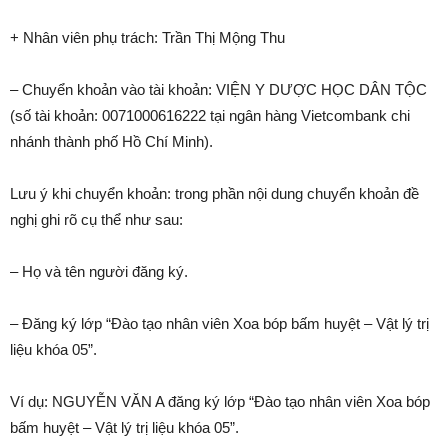
+ Nhân viên phụ trách: Trần Thị Mộng Thu
– Chuyển khoản vào tài khoản: VIỆN Y DƯỢC HỌC DÂN TỘC
(số tài khoản: 0071000616222 tại ngân hàng Vietcombank chi
nhánh thành phố Hồ Chí Minh).
Lưu ý khi chuyển khoản: trong phần nội dung chuyển khoản đề
nghị ghi rõ cụ thể như sau:
– Họ và tên người đăng ký.
– Đăng ký lớp “Đào tạo nhân viên Xoa bóp bấm huyệt – Vật lý trị
liệu khóa 05”.
Ví dụ: NGUYỄN VĂN A đăng ký lớp “Đào tạo nhân viên Xoa bóp
bấm huyệt – Vật lý trị liệu khóa 05”.