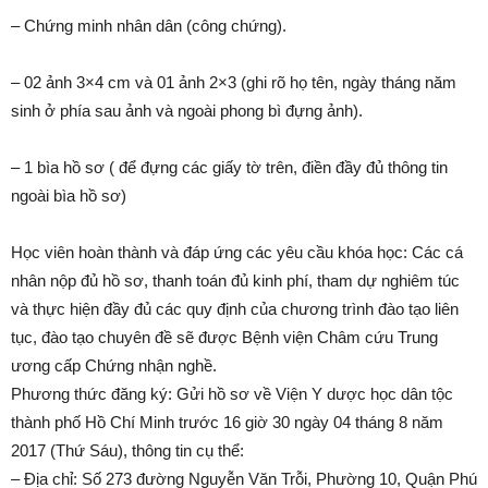
– Chứng minh nhân dân (công chứng).
– 02 ảnh 3×4 cm và 01 ảnh 2×3 (ghi rõ họ tên, ngày tháng năm
sinh ở phía sau ảnh và ngoài phong bì đựng ảnh).
– 1 bìa hồ sơ ( để đựng các giấy tờ trên, điền đầy đủ thông tin
ngoài bìa hồ sơ)
Học viên hoàn thành và đáp ứng các yêu cầu khóa học: Các cá
nhân nộp đủ hồ sơ, thanh toán đủ kinh phí, tham dự nghiêm túc
và thực hiện đầy đủ các quy định của chương trình đào tạo liên
tục, đào tạo chuyên đề sẽ được Bệnh viện Châm cứu Trung
ương cấp Chứng nhận nghề.
Phương thức đăng ký: Gửi hồ sơ về Viện Y dược học dân tộc
thành phố Hồ Chí Minh trước 16 giờ 30 ngày 04 tháng 8 năm
2017 (Thứ Sáu), thông tin cụ thể:
– Địa chỉ: Số 273 đường Nguyễn Văn Trỗi, Phường 10, Quận Phú