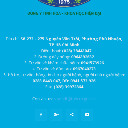
Địa chỉ:
Số 273 - 275 Nguyễn Văn Trỗi, Phường Phú Nhuận,
TP.Hồ Chí Minh
1. Điện thoại:
(028) 38443047
2. Đường dây nóng:
0964392632
3. Tư vấn về khám chữa bệnh:
0941573926
4. Tư vấn về đào tạo:
0967040273
5. Hỗ trợ, tư vấn thông tin cho người bệnh, người nhà người bệnh:
0283.8443.047, DĐ: 0941.573.926
Fax:
(028) 39972864
Contact us:
v.ydhdt@tphcm.gov.vn