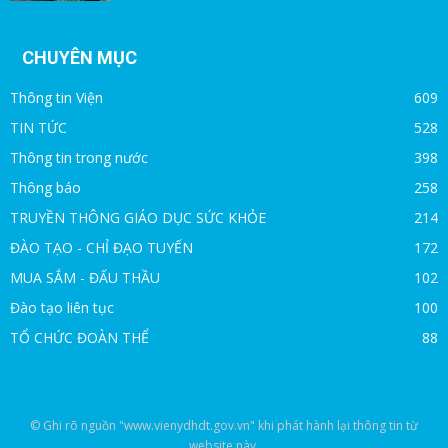
CHUYÊN MỤC
Thông tin Viện
609
TIN TỨC
528
Thông tin trong nước
398
Thông báo
258
TRUYỀN THÔNG GIÁO DỤC SỨC KHỎE
214
ĐÀO TẠO - CHỈ ĐẠO TUYẾN
172
MUA SẮM - ĐẤU THẦU
102
Đào tạo liên tục
100
TỔ CHỨC ĐOÀN THỂ
88
© Ghi rõ nguồn "www.vienydhdt.gov.vn" khi phát hành lại thông tin từ
website này.