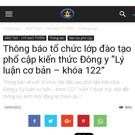
Trang chủ
ĐÀO TẠO - CHỈ ĐẠO TUYẾN
Thông báo
ĐÀO TẠO - CHỈ ĐẠO TUYẾN
Thông báo
Đào tạo phổ cập
Thông báo tổ chức lớp đào tạo
phổ cập kiến thức Đông y “Lý
luận cơ bản – khóa 122”
Thông báo về việc tổ chức lớp đào tạo phổ cập kiến thức
Đông y “Lý luận cơ bản – khóa 122”. Viện Y dược học dân tộc
thông tin, kính mời đăng ký tham dự./.
26/06/2025
5092