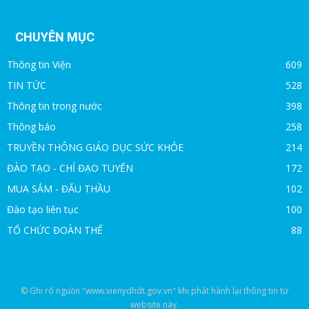
CHUYÊN MỤC
Thông tin Viện
609
TIN TỨC
528
Thông tin trong nước
398
Thông báo
258
TRUYỀN THÔNG GIÁO DỤC SỨC KHỎE
214
ĐÀO TẠO - CHỈ ĐẠO TUYẾN
172
MUA SẮM - ĐẤU THẦU
102
Đào tạo liên tục
100
TỔ CHỨC ĐOÀN THỂ
88
© Ghi rõ nguồn "www.vienydhdt.gov.vn" khi phát hành lại thông tin từ
website này.