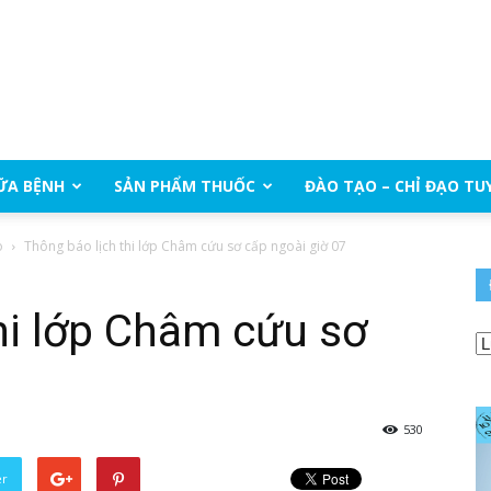
ỮA BỆNH
SẢN PHẨM THUỐC
ĐÀO TẠO – CHỈ ĐẠO TU
o
Thông báo lịch thi lớp Châm cứu sơ cấp ngoài giờ 07
hi lớp Châm cứu sơ
530
er