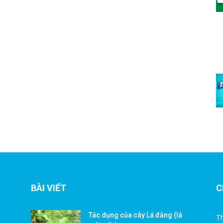
BÀI VIẾT
C
Tác dụng của cây Lá đắng (lá
Th