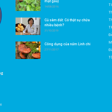
mật gấu)
T
14/08/2016
Th
T
Củ sâm đất: Có thật sự chữa
nhiều bệnh?
T
31/10/2019
Đ
M
Công dụng của nấm Linh chi
Đà
27/11/2017
T
ng
ời