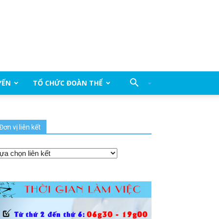
YẾN
TỔ CHỨC ĐOÀN THỂ
Đơn vị liên kết