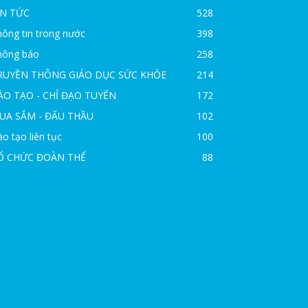
IN TỨC
528
ông tin trong nước
398
hông báo
258
RUYỀN THÔNG GIÁO DỤC SỨC KHỎE
214
ÀO TẠO - CHỈ ĐẠO TUYẾN
172
UA SẮM - ĐẤU THẦU
102
o tạo liên tục
100
Ổ CHỨC ĐOÀN THỂ
88