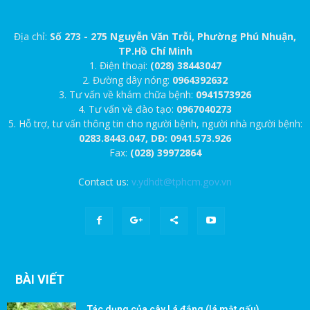
Địa chỉ:
Số 273 - 275 Nguyễn Văn Trỗi, Phường Phú Nhuận,
TP.Hồ Chí Minh
1. Điện thoại:
(028) 38443047
2. Đường dây nóng:
0964392632
3. Tư vấn về khám chữa bệnh:
0941573926
4. Tư vấn về đào tạo:
0967040273
5. Hỗ trợ, tư vấn thông tin cho người bệnh, người nhà người bệnh:
0283.8443.047, DĐ: 0941.573.926
Fax:
(028) 39972864
Contact us:
v.ydhdt@tphcm.gov.vn
BÀI VIẾT
Tác dụng của cây Lá đắng (lá mật gấu)