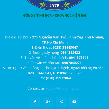
Địa chỉ:
Số 273 - 275 Nguyễn Văn Trỗi, Phường Phú Nhuận,
TP.Hồ Chí Minh
1. Điện thoại:
(028) 38443047
2. Đường dây nóng:
0964392632
3. Tư vấn về khám chữa bệnh:
0941573926
4. Tư vấn về đào tạo:
0967040273
5. Hỗ trợ, tư vấn thông tin cho người bệnh, người nhà người bệnh:
0283.8443.047, DĐ: 0941.573.926
Fax:
(028) 39972864
Contact us:
v.ydhdt@tphcm.gov.vn