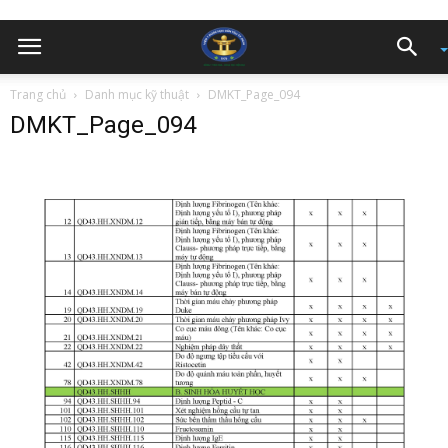
Trang chủ
Danh mục kỹ thuật
DMKT_Page_094
DMKT_Page_094