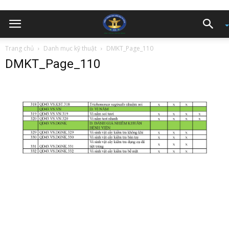
Trang chủ
Danh mục kỹ thuật
DMKT_Page_110
DMKT_Page_110