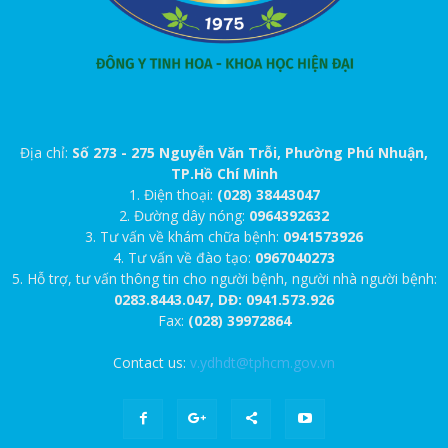
Địa chỉ:
Số 273 - 275 Nguyễn Văn Trỗi, Phường Phú Nhuận,
TP.Hồ Chí Minh
1. Điện thoại:
(028) 38443047
2. Đường dây nóng:
0964392632
3. Tư vấn về khám chữa bệnh:
0941573926
4. Tư vấn về đào tạo:
0967040273
5. Hỗ trợ, tư vấn thông tin cho người bệnh, người nhà người bệnh:
0283.8443.047, DĐ: 0941.573.926
Fax:
(028) 39972864
Contact us:
v.ydhdt@tphcm.gov.vn