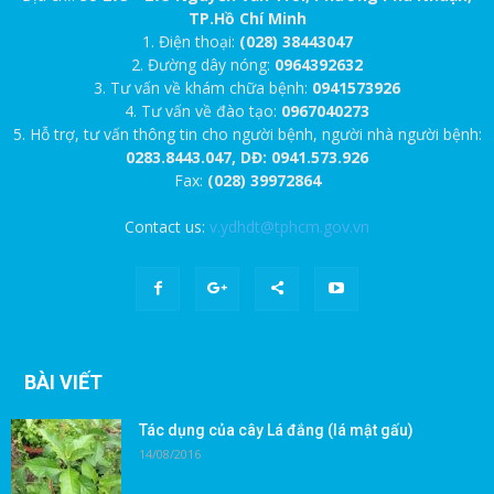
TP.Hồ Chí Minh
1. Điện thoại:
(028) 38443047
2. Đường dây nóng:
0964392632
3. Tư vấn về khám chữa bệnh:
0941573926
4. Tư vấn về đào tạo:
0967040273
5. Hỗ trợ, tư vấn thông tin cho người bệnh, người nhà người bệnh:
0283.8443.047, DĐ: 0941.573.926
Fax:
(028) 39972864
Contact us:
v.ydhdt@tphcm.gov.vn
BÀI VIẾT
Tác dụng của cây Lá đắng (lá mật gấu)
14/08/2016