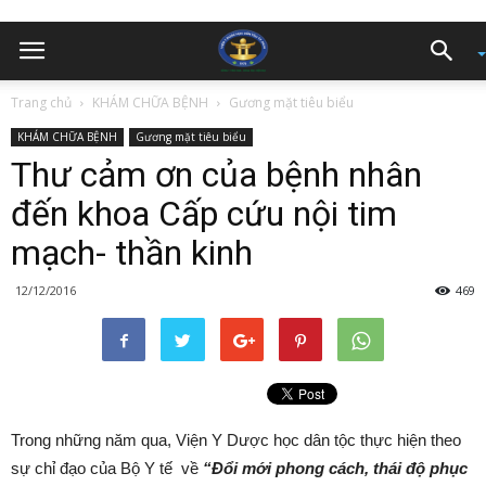
Trang chủ
KHÁM CHỮA BỆNH
Gương mặt tiêu biểu
KHÁM CHỮA BỆNH
Gương mặt tiêu biểu
Thư cảm ơn của bệnh nhân
đến khoa Cấp cứu nội tim
mạch- thần kinh
12/12/2016
469
Trong những năm qua, Viện Y Dược học dân tộc thực hiện theo
sự chỉ đạo của Bộ Y tế về
“Đổi mới phong cách, thái độ phục