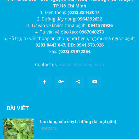
TP.Hồ Chí Minh
1. Điện thoại:
(028) 38443047
2. Đường dây nóng:
0964392632
3. Tư vấn về khám chữa bệnh:
0941573926
4. Tư vấn về đào tạo:
0967040273
5. Hỗ trợ, tư vấn thông tin cho người bệnh, người nhà người bệnh:
0283.8443.047, DĐ: 0941.573.926
Fax:
(028) 39972864
Contact us:
v.ydhdt@tphcm.gov.vn
BÀI VIẾT
Tác dụng của cây Lá đắng (lá mật gấu)
14/08/2016