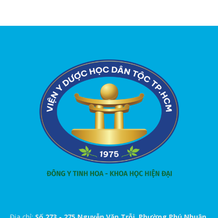
Địa chỉ:
Số 273 - 275 Nguyễn Văn Trỗi, Phường Phú Nhuận,