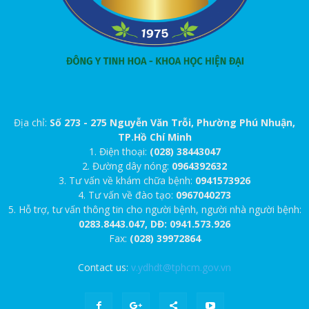
Địa chỉ:
Số 273 - 275 Nguyễn Văn Trỗi, Phường Phú Nhuận,
TP.Hồ Chí Minh
1. Điện thoại:
(028) 38443047
2. Đường dây nóng:
0964392632
3. Tư vấn về khám chữa bệnh:
0941573926
4. Tư vấn về đào tạo:
0967040273
5. Hỗ trợ, tư vấn thông tin cho người bệnh, người nhà người bệnh:
0283.8443.047, DĐ: 0941.573.926
Fax:
(028) 39972864
Contact us:
v.ydhdt@tphcm.gov.vn