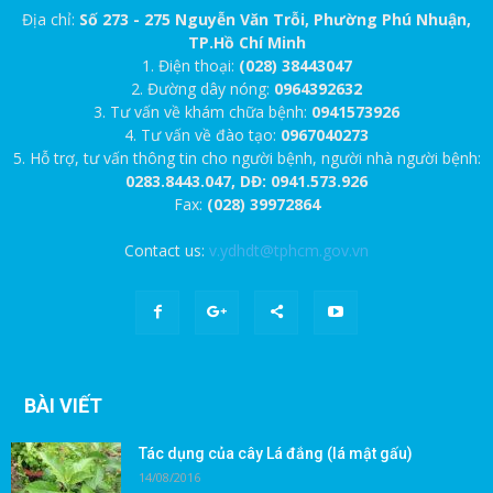
Địa chỉ:
Số 273 - 275 Nguyễn Văn Trỗi, Phường Phú Nhuận,
TP.Hồ Chí Minh
1. Điện thoại:
(028) 38443047
2. Đường dây nóng:
0964392632
3. Tư vấn về khám chữa bệnh:
0941573926
4. Tư vấn về đào tạo:
0967040273
5. Hỗ trợ, tư vấn thông tin cho người bệnh, người nhà người bệnh:
0283.8443.047, DĐ: 0941.573.926
Fax:
(028) 39972864
Contact us:
v.ydhdt@tphcm.gov.vn
BÀI VIẾT
Tác dụng của cây Lá đắng (lá mật gấu)
14/08/2016