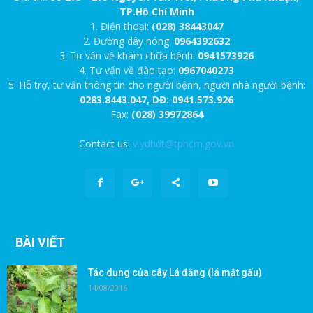
TP.Hồ Chí Minh
1. Điện thoại:
(028) 38443047
2. Đường dây nóng:
0964392632
3. Tư vấn về khám chữa bệnh:
0941573926
4. Tư vấn về đào tạo:
0967040273
5. Hỗ trợ, tư vấn thông tin cho người bệnh, người nhà người bệnh:
0283.8443.047, DĐ: 0941.573.926
Fax:
(028) 39972864
Contact us:
v.ydhdt@tphcm.gov.vn
BÀI VIẾT
Tác dụng của cây Lá đắng (lá mật gấu)
14/08/2016