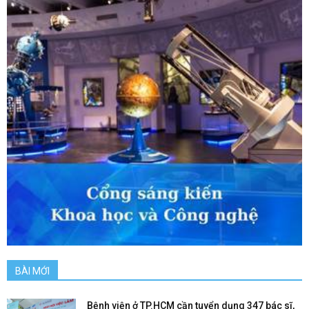
BÀI MỚI
Bệnh viện ở TP.HCM cần tuyển dụng 347 bác sĩ,