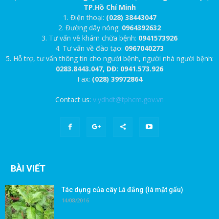
TP.Hồ Chí Minh
1. Điện thoại:
(028) 38443047
2. Đường dây nóng:
0964392632
3. Tư vấn về khám chữa bệnh:
0941573926
4. Tư vấn về đào tạo:
0967040273
5. Hỗ trợ, tư vấn thông tin cho người bệnh, người nhà người bệnh:
0283.8443.047, DĐ: 0941.573.926
Fax:
(028) 39972864
Contact us:
v.ydhdt@tphcm.gov.vn
BÀI VIẾT
Tác dụng của cây Lá đắng (lá mật gấu)
14/08/2016