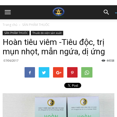
Trang chủ
SẢN PHẨM THUỐC
SẢN PHẨM THUỐC
Thuốc do viện sản xuất
Hoàn tiêu viêm -Tiêu độc, trị
mụn nhọt, mẫn ngứa, dị ứng
07/06/2017
44558