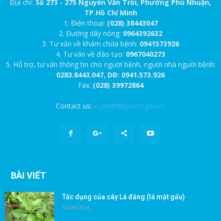
Địa chỉ:
Số 273 - 275 Nguyễn Văn Trỗi, Phường Phú Nhuận,
TP.Hồ Chí Minh
1. Điện thoại:
(028) 38443047
2. Đường dây nóng:
0964392632
3. Tư vấn về khám chữa bệnh:
0941573926
4. Tư vấn về đào tạo:
0967040273
5. Hỗ trợ, tư vấn thông tin cho người bệnh, người nhà người bệnh:
0283.8443.047, DĐ: 0941.573.926
Fax:
(028) 39972864
Contact us:
v.ydhdt@tphcm.gov.vn
BÀI VIẾT
Tác dụng của cây Lá đắng (lá mật gấu)
14/08/2016