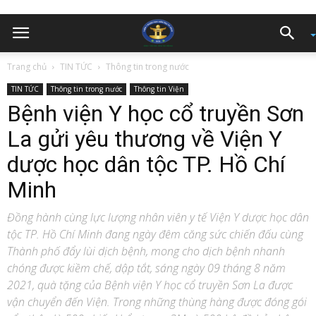
Trang chủ
TIN TỨC
Thông tin trong nước
TIN TỨC
Thông tin trong nước
Thông tin Viện
Bệnh viện Y học cổ truyền Sơn
La gửi yêu thương về Viện Y
dược học dân tộc TP. Hồ Chí
Minh
Đồng hành cùng lực lượng nhân viên y tế Viện Y dược học dân
tộc TP. Hồ Chí Minh đang ngày đêm căng sức chiến đấu cùng
Thành phố đẩy lùi dịch bệnh, mong cho dịch bệnh nhanh
chóng được kiềm chế, dập tắt, sáng ngày 09 tháng 8 năm
2021, quà tặng của Bệnh viện Y học cổ truyền Sơn La được
vận chuyển đến Viện. Trong những thùng hàng được đóng gói