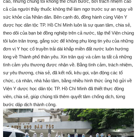
cao, nhưng chúng tôi không thể chùn bước, bởi trách nhiệm cao
cả của người thầy thuốc không thể làm ngơ trước sự an nguy về
sức khỏe của Nhân dân. Bên cạnh đó, đồng hành cùng Viện Y
dược học dân tộc TP. Hồ Chí Minh luôn là sự quan tâm, chia sẻ,
theo dõi của bạn bè đồng nghiệp trên cả nước, tập thể Viện chúng
tôi luôn trân trọng, gắng sức để không phụ lòng tin yêu của những
đơn vị Y học cổ truyền trải dài khắp miền đất nước luôn hướng
lòng về Thành phố thân yêu. Xin trân quý và cảm tạ tất cả những
tình cảm yêu thương được nhận về. Bằng tình cảm, trách nhiệm,
sự yêu thương, chia sẻ, đã kết nối, kêu gọi, vận động các tổ
chức, cá nhân, nhà hảo tâm, bằng nhiều hình thức ủng hộ gửi về
Viện Y dược học dân tộc TP. Hồ Chí Minh đã thiết thực động
viên, chia sẻ, giúp chúng tôi thêm quyết tâm chống dịch, từng
bước dập dịch thành công.