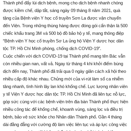
Thành phố đẩy lùi dịch bệnh, mong cho dịch bệnh nhanh chóng
được kiềm chế, dập tắt, sáng ngày 09 tháng 8 năm 2021, quà
tặng của Bệnh viện Y học cổ truyền Sơn La được vận chuyển
đến Viện. Trong những thùng hàng được đóng gói cẩn thận là 500
chiếc khẩu trang 3M và 500 bộ đồ bảo hộ y tế, mang thông điệp
“Bệnh viện Y học cổ truyền Sơ La ủng hộ Viện Y dược học dân
tộc TP. Hồ Chí Minh phòng, chống dịch COVID-19”.
Cuộc chiến với dịch COVID-19 tại Thành phố mang tên Bác vẫn
còn nhiều gian nan, vất vả. Ngay từ tháng 4 khi khởi điểm bùng
dịch đến nay, Thành phố đã trải qua 0 ngày giãn cách xã hội theo
nhiều cấp độ khác nhau. Chủng mới của vi-rút làm số ca nhiễm
tăng nhanh, tình hình lây lan khó khống chế. Lực lượng nhân viên
y tế Viện Y dược học dân tộc TP. Hồ Chí Minh đã liên tục nỗ lực,
góp sức cùng với các bệnh viện trên địa bàn Thành phố thực hiện
nhiều công tác để khống chế, khoanh vùng, sàng lọc và điều trị
bệnh, bảo vệ sức khỏe cho Nhân dân Thành phố. Gần 4 tháng
dài đằng đẵng với cường độ làm việc liên tục và áp lực công việc