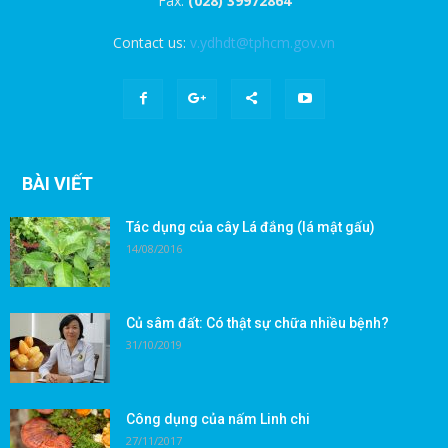
Fax:
(028) 39972864
Contact us:
v.ydhdt@tphcm.gov.vn
BÀI VIẾT
Tác dụng của cây Lá đắng (lá mật gấu)
14/08/2016
Củ sâm đất: Có thật sự chữa nhiều bệnh?
31/10/2019
Công dụng của nấm Linh chi
27/11/2017