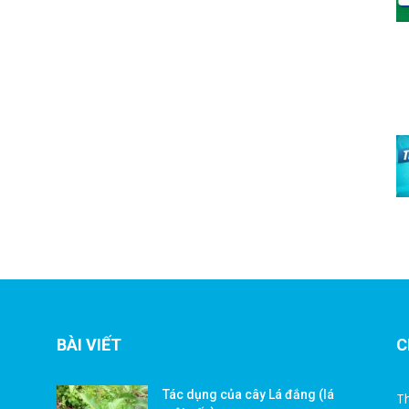
BÀI VIẾT
C
Tác dụng của cây Lá đắng (lá
Th