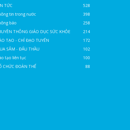
IN TỨC
528
ông tin trong nước
398
hông báo
258
RUYỀN THÔNG GIÁO DỤC SỨC KHỎE
214
ÀO TẠO - CHỈ ĐẠO TUYẾN
172
UA SẮM - ĐẤU THẦU
102
o tạo liên tục
100
Ổ CHỨC ĐOÀN THỂ
88