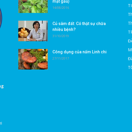
mật gấu)
T
14/08/2016
Th
T
Củ sâm đất: Có thật sự chữa
nhiều bệnh?
T
31/10/2019
Đ
M
Công dụng của nấm Linh chi
Đà
27/11/2017
T
ng
ời