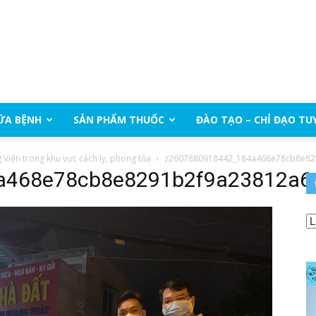
ỮA BỆNH
SẢN PHẨM THUỐC
ĐÀO TẠO – CHỈ ĐẠO TU
 Viện trong khu vực cách ly, phong tỏa
z2607880918442_184a468e78cb8e82
a468e78cb8e8291b2f9a23812a6