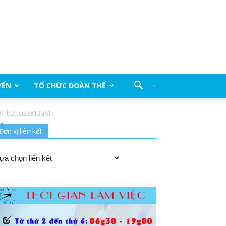
YẾN
TỔ CHỨC ĐOÀN THỂ
91b2f9a23812a61e
1e
Đơn vị liên kết