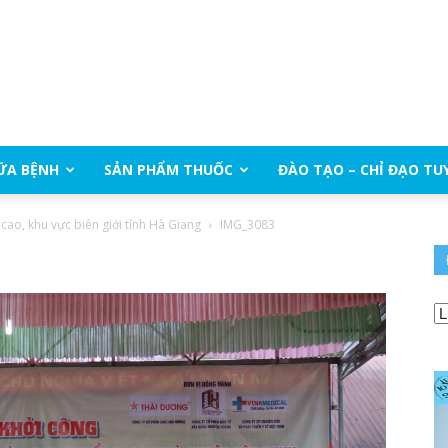
ỮA BỆNH
SẢN PHẨM THUỐC
ĐÀO TẠO – CHỈ ĐẠO TU
cao, khu vực biên giới tỉnh Hà Giang
IMG_3083