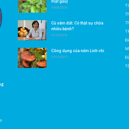
mật gấu)
T
14/08/2016
Th
T
Củ sâm đất: Có thật sự chữa
nhiều bệnh?
T
31/10/2019
Đ
M
Công dụng của nấm Linh chi
Đà
27/11/2017
T
ng
ời