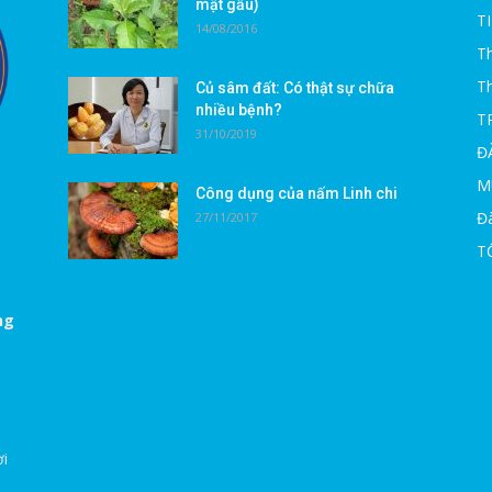
mật gấu)
T
14/08/2016
Th
T
Củ sâm đất: Có thật sự chữa
nhiều bệnh?
T
31/10/2019
Đ
M
Công dụng của nấm Linh chi
Đà
27/11/2017
T
ng
ời