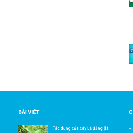
BÀI VIẾT
C
Tác dụng của cây Lá đắng (lá
Th