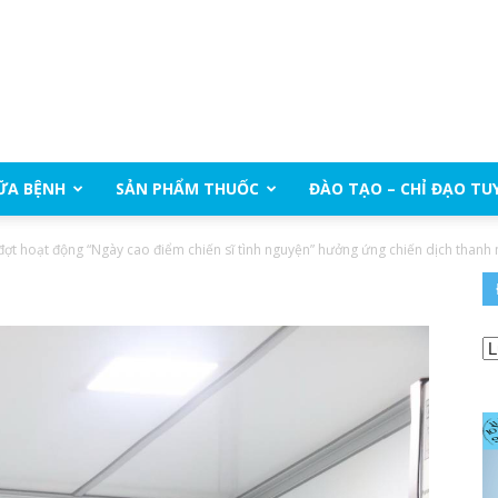
ỮA BỆNH
SẢN PHẨM THUỐC
ĐÀO TẠO – CHỈ ĐẠO TU
 đợt hoạt động “Ngày cao điểm chiến sĩ tình nguyện” hưởng ứng chiến dịch thanh