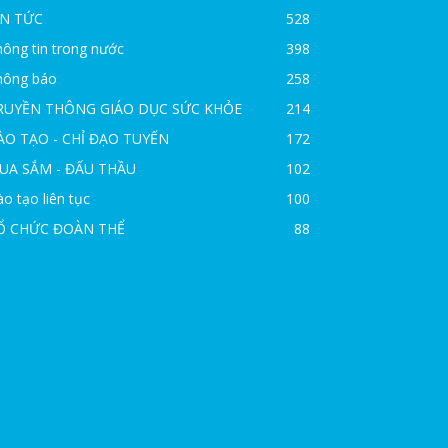
IN TỨC
528
ông tin trong nước
398
hông báo
258
RUYỀN THÔNG GIÁO DỤC SỨC KHỎE
214
ÀO TẠO - CHỈ ĐẠO TUYẾN
172
UA SẮM - ĐẤU THẦU
102
o tạo liên tục
100
Ổ CHỨC ĐOÀN THỂ
88