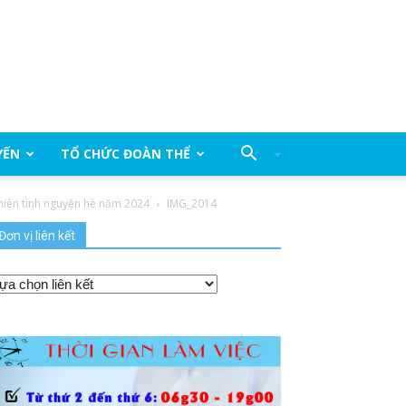
YẾN
TỔ CHỨC ĐOÀN THỂ
 niên tình nguyện hè năm 2024
IMG_2014
Đơn vị liên kết