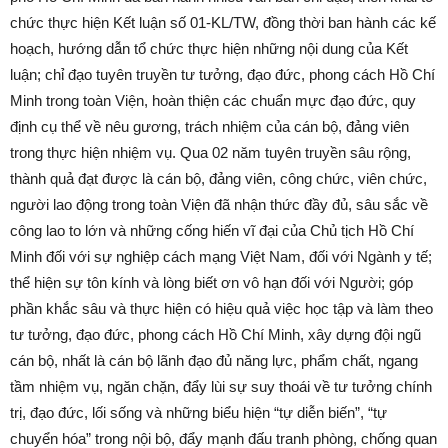
chức thực hiện Kết luận số 01-KL/TW, đồng thời ban hành các kế
hoạch, hướng dẫn tổ chức thực hiện những nội dung của Kết
luận; chỉ đạo tuyên truyền tư tưởng, đạo đức, phong cách Hồ Chí
Minh trong toàn Viện, hoàn thiện các chuẩn mực đạo đức, quy
định cụ thể về nêu gương, trách nhiệm của cán bộ, đảng viên
trong thực hiện nhiệm vụ. Qua 02 năm tuyên truyền sâu rộng,
thành quả đạt được là cán bộ, đảng viên, công chức, viên chức,
người lao động trong toàn Viện đã nhận thức đầy đủ, sâu sắc về
công lao to lớn và những cống hiến vĩ đại của Chủ tịch Hồ Chí
Minh đối với sự nghiệp cách mạng Việt Nam, đối với Ngành y tế;
thể hiện sự tôn kính và lòng biết ơn vô hạn đối với Người; góp
phần khắc sâu và thực hiện có hiệu quả việc học tập và làm theo
tư tưởng, đạo đức, phong cách Hồ Chí Minh, xây dựng đội ngũ
cán bộ, nhất là cán bộ lãnh đạo đủ năng lực, phẩm chất, ngang
tầm nhiệm vụ, ngăn chặn, đẩy lùi sự suy thoái về tư tưởng chính
trị, đạo đức, lối sống và những biểu hiện “tự diễn biến”, “tự
chuyển hóa” trong nội bộ, đẩy mạnh đấu tranh phòng, chống quan