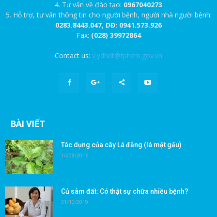
4. Tư vấn về đào tạo:
0967040273
5. Hỗ trợ, tư vấn thông tin cho người bệnh, người nhà người bệnh:
0283.8443.047, DĐ: 0941.573.926
Fax:
(028) 39972864
Contact us:
v.ydhdt@tphcm.gov.vn
BÀI VIẾT
Tác dụng của cây Lá đắng (lá mật gấu)
14/08/2016
Củ sâm đất: Có thật sự chữa nhiều bệnh?
31/10/2019