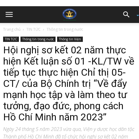
Trang chủ
TIN TỨC
Thông tin trong nước
TIN TỨC
Thông tin trong nước
Thông tin Viện
Hội nghị sơ kết 02 năm thực
hiện Kết luận số 01 -KL/TW về
tiếp tục thực hiện Chỉ thị 05-
CT/ của Bộ Chính trị “Về đẩy
mạnh học tập và làm theo tư
tưởng, đạo đức, phong cách
Hồ Chí Minh năm 2023”
Ngày 24 tháng 5 năm 2023 vừa qua, Viện y dược học dân tộc
Thành phố Hồ Chí Minh đã tổ chức hội nghị sơ kết 02 năm