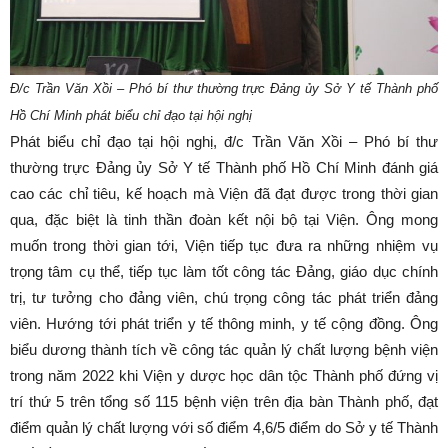
Đ/c Trần Văn Xồi – Phó bí thư thường trực Đảng ủy Sở Y tế Thành phố
Hồ Chí Minh
phát biểu chỉ đạo tại hội nghị
Phát biểu chỉ đạo tại hội nghị, đ/c Trần Văn Xồi – Phó bí thư
thường trực Đảng ủy Sở Y tế Thành phố Hồ Chí Minh đánh giá
cao các chỉ tiêu, kế hoạch mà Viện đã đạt được trong thời gian
qua, đặc biệt là tinh thần đoàn kết nội bộ tại Viện. Ông mong
muốn trong thời gian tới, Viện tiếp tục đưa ra những nhiệm vụ
trọng tâm cụ thể, tiếp tục làm tốt công tác Đảng, giáo dục chính
trị, tư tưởng cho đảng viên, chú trọng công tác phát triển đảng
viên. Hướng tới phát triển y tế thông minh, y tế cộng đồng. Ông
biểu dương thành tích về công tác quản lý chất lượng bệnh viện
trong năm 2022 khi Viện y dược học dân tộc Thành phố đứng vị
trí thứ 5 trên tổng số 115 bệnh viện trên địa bàn Thành phố, đạt
điểm quản lý chất lượng với số điểm 4,6/5 điểm do Sở y tế Thành