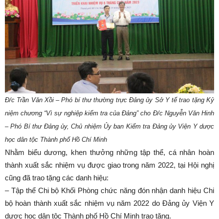
Đ/c Trần Văn Xồi – Phó bí thư thường trực Đảng ủy Sở Y tế trao tặng Kỷ
niệm chương “Vì sự nghiệp kiểm tra của Đảng” cho Đ/c Nguyễn Văn Hinh
– Phó Bí thư Đảng ủy, Chủ nhiệm Ủy ban Kiểm tra Đảng ủy Viện Y dược
học dân tộc Thành phố Hồ Chí Minh
Nhằm biểu dương, khen thưởng những tập thể, cá nhân hoàn
thành xuất sắc nhiệm vụ được giao trong năm 2022, tại Hội nghị
cũng đã trao tặng các danh hiệu:
– Tập thể Chi bộ Khối Phòng chức năng đón nhận danh hiệu Chi
bộ hoàn thành xuất sắc nhiệm vụ năm 2022 do Đảng ủy Viện Y
dược học dân tộc Thành phố Hồ Chí Minh trao tặng.