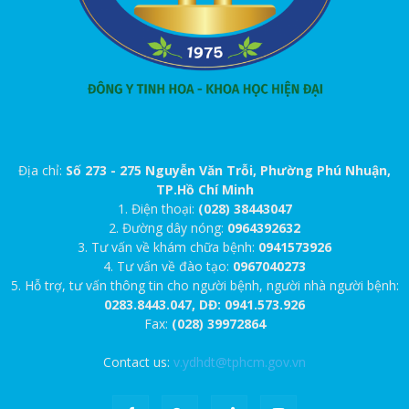
Địa chỉ:
Số 273 - 275 Nguyễn Văn Trỗi, Phường Phú Nhuận,
TP.Hồ Chí Minh
1. Điện thoại:
(028) 38443047
2. Đường dây nóng:
0964392632
3. Tư vấn về khám chữa bệnh:
0941573926
4. Tư vấn về đào tạo:
0967040273
5. Hỗ trợ, tư vấn thông tin cho người bệnh, người nhà người bệnh:
0283.8443.047, DĐ: 0941.573.926
Fax:
(028) 39972864
Contact us:
v.ydhdt@tphcm.gov.vn