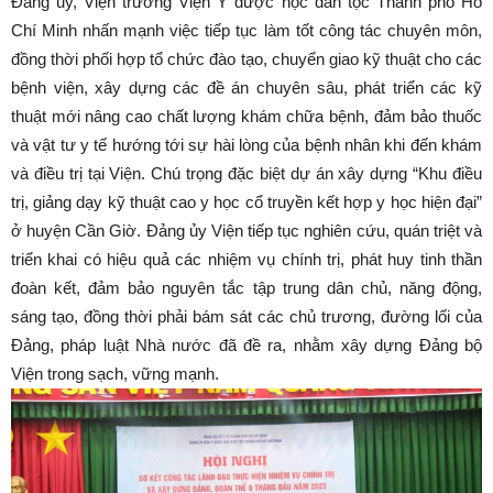
Đảng ủy, Viện trưởng Viện Y dược học dân tộc Thành phố Hồ
Chí Minh nhấn mạnh việc tiếp tục làm tốt công tác chuyên môn,
đồng thời phối hợp tổ chức đào tạo, chuyển giao kỹ thuật cho các
bệnh viện, xây dựng các đề án chuyên sâu, phát triển các kỹ
thuật mới nâng cao chất lượng khám chữa bệnh, đảm bảo thuốc
và vật tư y tế hướng tới sự hài lòng của bệnh nhân khi đến khám
và điều trị tại Viện. Chú trọng đặc biệt dự án xây dựng “Khu điều
trị, giảng dạy kỹ thuật cao y học cổ truyền kết hợp y học hiện đại”
ở huyện Cần Giờ. Đảng ủy Viện tiếp tục nghiên cứu, quán triệt và
triển khai có hiệu quả các nhiệm vụ chính trị, phát huy tinh thần
đoàn kết, đảm bảo nguyên tắc tập trung dân chủ, năng động,
sáng tạo, đồng thời phải bám sát các chủ trương, đường lối của
Đảng, pháp luật Nhà nước đã đề ra, nhằm xây dựng Đảng bộ
Viện trong sạch, vững mạnh.