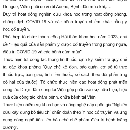
Dengue, Viêm phổi do vi rút Adeno, Bệnh đậu mùa khỉ,….
Duy trì hoạt động nghiên cứu khoa học trong hoạt động phòng,
chống dịch COVID-19 và các bệnh truyền nhiễm khác bằng y
học cổ truyền.
Phối hợp tổ chức thành công Hội thảo khoa học năm 2023, chủ
đề “Hiệu quả của sản phẩm y dược cổ truyền trong phòng ngừa,
điều trị COVID-19 và các bệnh cúm mùa”.
Thực hiện tốt công tác thông tin thuốc, định kỳ kiểm tra quy chế
tại các khoa phòng (Quy chế kê đơn, bảo quản, cơ số tủ trực
thuốc trực, bàn giao, tính tiền thuốc, sổ sách theo dõi phản ứng
có hại của thuốc). Tổ chức thực hiện các hoạt động phát triển
công tác Dược lâm sàng tại Viện góp phần vào sự hữu hiệu, hiệu
quả của công tác khám bệnh, chữa bệnh tại Viện.
Thực hiện nhiệm vụ khoa học và công nghệ cấp quốc gia “Nghiên
cứu xây dựng bộ tiêu chí chẩn đoán theo Y học cổ truyền và ứng
dụng công nghệ tiên tiến bào chế chế phẩm điều trị bệnh loãng
xương”.