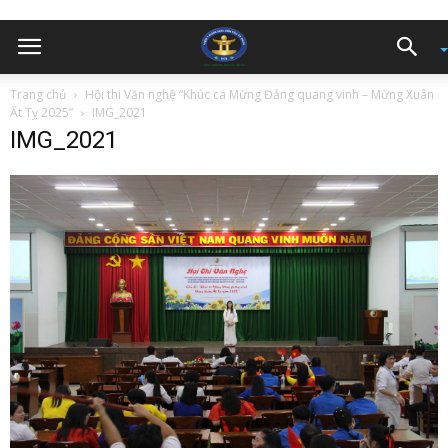
Trang chủ
Hội thi Văn nghệ “Khúc ca Mừng Đảng quang vinh – Mừng Xuân
Ất Tỵ 2025”
IMG_2021
IMG_2021