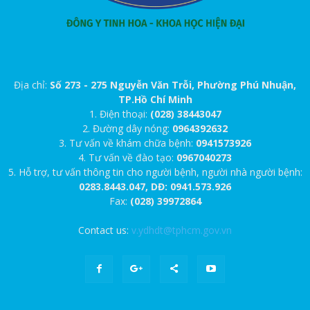
Địa chỉ:
Số 273 - 275 Nguyễn Văn Trỗi, Phường Phú Nhuận,
TP.Hồ Chí Minh
1. Điện thoại:
(028) 38443047
2. Đường dây nóng:
0964392632
3. Tư vấn về khám chữa bệnh:
0941573926
4. Tư vấn về đào tạo:
0967040273
5. Hỗ trợ, tư vấn thông tin cho người bệnh, người nhà người bệnh:
0283.8443.047, DĐ: 0941.573.926
Fax:
(028) 39972864
Contact us:
v.ydhdt@tphcm.gov.vn