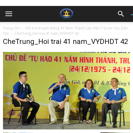
Trang chủ
Hội trại truyền thống 41 Năm Thành Lập Viện Y Dược Học Dân
Tộc
CheTrung_Hoi trai 41 nam_VYDHDT 42
CheTrung_Hoi trai 41 nam_VYDHDT 42