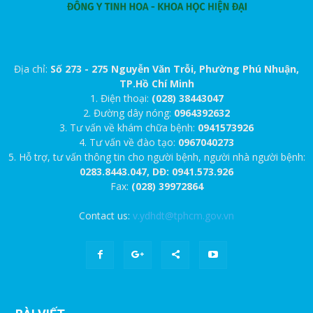
Địa chỉ:
Số 273 - 275 Nguyễn Văn Trỗi, Phường Phú Nhuận,
TP.Hồ Chí Minh
1. Điện thoại:
(028) 38443047
2. Đường dây nóng:
0964392632
3. Tư vấn về khám chữa bệnh:
0941573926
4. Tư vấn về đào tạo:
0967040273
5. Hỗ trợ, tư vấn thông tin cho người bệnh, người nhà người bệnh:
0283.8443.047, DĐ: 0941.573.926
Fax:
(028) 39972864
Contact us:
v.ydhdt@tphcm.gov.vn