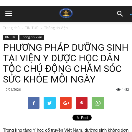
Trang chủ
TIN TỨC
Thông tin Viện
TIN TỨC
Thông tin Viện
PHƯƠNG PHÁP DƯỠNG SINH
TẠI VIỆN Y DƯỢC HỌC DÂN
TỘC CHỦ ĐỘNG CHĂM SÓC
SỨC KHỎE MỖI NGÀY
10/06/2026
1482
Trong kho tàng Y học cổ truyền Việt Nam, dưỡng sinh không đơn