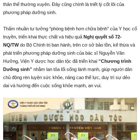
thân thể thường xuyên. Đây cũng chính là triết lý cốt lõi của
phương pháp dưỡng sinh.
Thấm nhuần tư tưởng “phòng bệnh hơn chữa bệnh” của Y học cổ
truyền, triển khai thực chất và hiệu quả
N
ghị quyết số 72-
NQ/TW
do Bộ Chính trị ban hành, trên cơ sở bảo tồn, kế thừa và
phát triển phương pháp dưỡng sinh của bác sĩ Nguyễn Văn
Hưởng, Viện Y dược học dân tộc đã triển khai
“Chương trình
Dưỡng sinh”
nhằm lan tỏa lối sống lành mạnh, giúp người dân
chủ động rèn luyện sức khỏe, nâng cao thể lực, duy trì sự dẻo
dai và hướng đến cuộc sống khỏe mạnh, an vui.