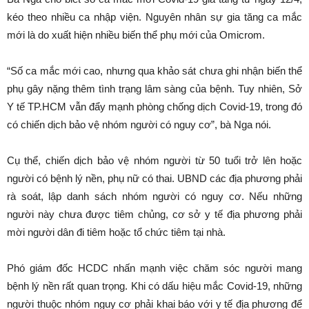
kéo theo nhiều ca nhập viện. Nguyên nhân sự gia tăng ca mắc
mới là do xuất hiện nhiều biến thể phụ mới của Omicrom.
“Số ca mắc mới cao, nhưng qua khảo sát chưa ghi nhận biến thể
phụ gây nặng thêm tình trạng lâm sàng của bệnh. Tuy nhiên, Sở
Y tế TP.HCM vẫn đẩy mạnh phòng chống dịch Covid-19, trong đó
có chiến dịch bảo vệ nhóm người có nguy cơ”, bà Nga nói.
Cụ thể, chiến dịch bảo vệ nhóm người từ 50 tuổi trở lên hoặc
người có bệnh lý nền, phụ nữ có thai. UBND các địa phương phải
rà soát, lập danh sách nhóm người có nguy cơ. Nếu những
người này chưa được tiêm chủng, cơ sở y tế địa phương phải
mời người dân đi tiêm hoặc tổ chức tiêm tại nhà.
Phó giám đốc HCDC nhấn mạnh việc chăm sóc người mang
bệnh lý nền rất quan trọng. Khi có dấu hiệu mắc Covid-19, những
người thuộc nhóm nguy cơ phải khai báo với y tế địa phương để