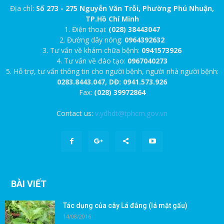
Địa chỉ:
Số 273 - 275 Nguyễn Văn Trỗi, Phường Phú Nhuận,
TP.Hồ Chí Minh
1. Điện thoại:
(028) 38443047
2. Đường dây nóng:
0964392632
3. Tư vấn về khám chữa bệnh:
0941573926
4. Tư vấn về đào tạo:
0967040273
5. Hỗ trợ, tư vấn thông tin cho người bệnh, người nhà người bệnh:
0283.8443.047, DĐ: 0941.573.926
Fax:
(028) 39972864
Contact us:
v.ydhdt@tphcm.gov.vn
BÀI VIẾT
Tác dụng của cây Lá đắng (lá mật gấu)
14/08/2016