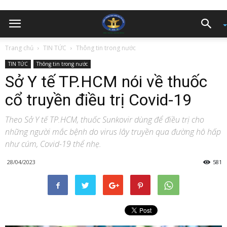
Trang chủ
TIN TỨC
Thông tin trong nước
TIN TỨC
Thông tin trong nước
Sở Y tế TP.HCM nói về thuốc
cổ truyền điều trị Covid-19
Theo Sở Y tế TP.HCM, thuốc Sunkovir dùng để điều trị cho
những người mắc bệnh do virus lây truyền qua đường hô hấp
như cúm, Covid-19 thể nhẹ.
28/04/2023
581