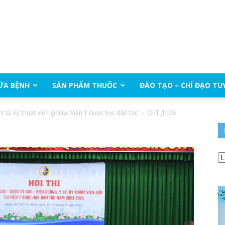
ỮA BỆNH
SẢN PHẨM THUỐC
ĐÀO TẠO – CHỈ ĐẠO TU
 Y sĩ, Kỹ thuật viên giỏi tại Viện Y dược học dân tộc
CHT_1126