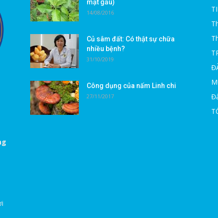
mật gấu)
T
14/08/2016
Th
T
Củ sâm đất: Có thật sự chữa
nhiều bệnh?
T
31/10/2019
Đ
M
Công dụng của nấm Linh chi
Đà
27/11/2017
T
ng
ời