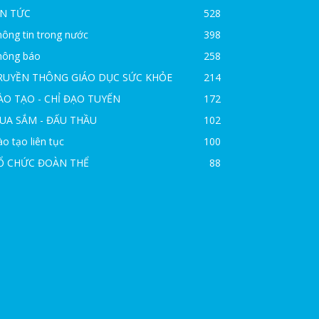
IN TỨC
528
ông tin trong nước
398
hông báo
258
RUYỀN THÔNG GIÁO DỤC SỨC KHỎE
214
ÀO TẠO - CHỈ ĐẠO TUYẾN
172
UA SẮM - ĐẤU THẦU
102
o tạo liên tục
100
Ổ CHỨC ĐOÀN THỂ
88