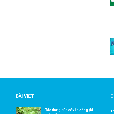
BÀI VIẾT
C
Tác dụng của cây Lá đắng (lá
Th