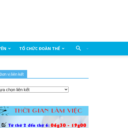
YẾN
TỔ CHỨC ĐOÀN THỂ
Đơn vị liên kết