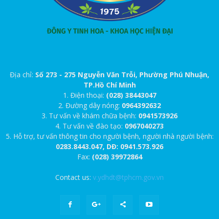
Địa chỉ:
Số 273 - 275 Nguyễn Văn Trỗi, Phường Phú Nhuận,
TP.Hồ Chí Minh
1. Điện thoại:
(028) 38443047
2. Đường dây nóng:
0964392632
3. Tư vấn về khám chữa bệnh:
0941573926
4. Tư vấn về đào tạo:
0967040273
5. Hỗ trợ, tư vấn thông tin cho người bệnh, người nhà người bệnh:
0283.8443.047, DĐ: 0941.573.926
Fax:
(028) 39972864
Contact us:
v.ydhdt@tphcm.gov.vn