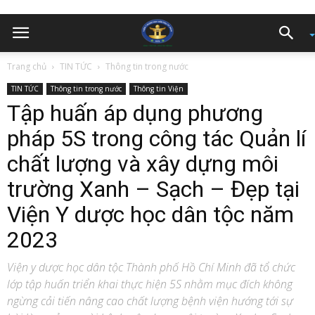
Trang chủ
TIN TỨC
Thông tin trong nước
TIN TỨC
Thông tin trong nước
Thông tin Viện
Tập huấn áp dụng phương
pháp 5S trong công tác Quản lí
chất lượng và xây dựng môi
trường Xanh – Sạch – Đẹp tại
Viện Y dược học dân tộc năm
2023
Viện y dược học dân tộc Thành phố Hồ Chí Minh đã tổ chức
lớp tập huấn triển khai thực hiện 5S nhằm mục đích không
ngừng cải tiến nâng cao chất lượng bệnh viện hướng tới sự