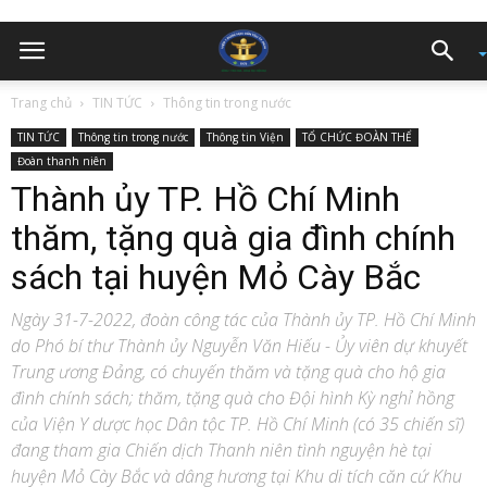
Trang chủ
TIN TỨC
Thông tin trong nước
TIN TỨC
Thông tin trong nước
Thông tin Viện
TỔ CHỨC ĐOÀN THỂ
Đoàn thanh niên
Thành ủy TP. Hồ Chí Minh
thăm, tặng quà gia đình chính
sách tại huyện Mỏ Cày Bắc
Ngày 31-7-2022, đoàn công tác của Thành ủy TP. Hồ Chí Minh
do Phó bí thư Thành ủy Nguyễn Văn Hiếu - Ủy viên dự khuyết
Trung ương Đảng, có chuyến thăm và tặng quà cho hộ gia
đình chính sách; thăm, tặng quà cho Đội hình Kỳ nghỉ hồng
của Viện Y dược học Dân tộc TP. Hồ Chí Minh (có 35 chiến sĩ)
đang tham gia Chiến dịch Thanh niên tình nguyện hè tại
huyện Mỏ Cày Bắc và dâng hương tại Khu di tích căn cứ Khu