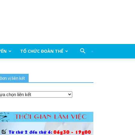
YẾN
TỔ CHỨC ĐOÀN THỂ
Đơn vị liên kết