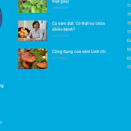
mật gấu)
T
14/08/2016
Th
T
Củ sâm đất: Có thật sự chữa
nhiều bệnh?
T
31/10/2019
Đ
M
Công dụng của nấm Linh chi
Đà
27/11/2017
T
ng
ời