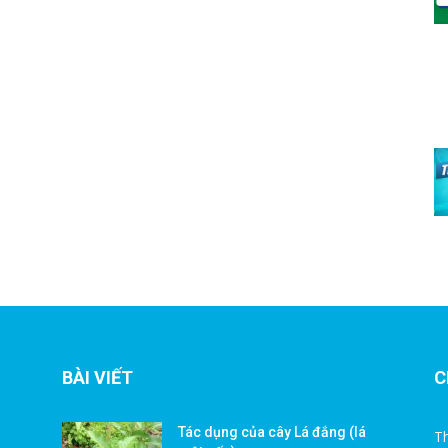
BÀI VIẾT
C
Tác dụng của cây Lá đắng (lá
Th