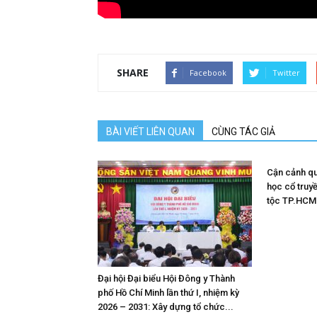
SHARE
Facebook
Twitter
BÀI VIẾT LIÊN QUAN
CÙNG TÁC GIẢ
Cận cảnh quy
học cổ truy
tộc TP.HCM
Đại hội Đại biểu Hội Đông y Thành
phố Hồ Chí Minh lần thứ I, nhiệm kỳ
2026 – 2031: Xây dựng tổ chức...