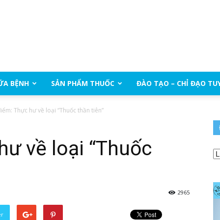
ỮA BỆNH
SẢN PHẨM THUỐC
ĐÀO TẠO – CHỈ ĐẠO TU
điểm: Thực hư về loại “Thuốc thần tiên”
hư về loại “Thuốc
2965
er