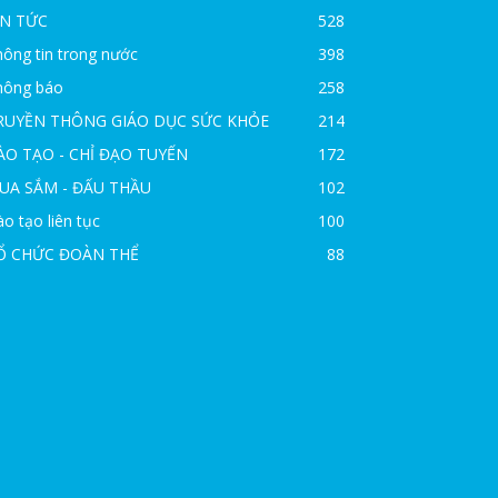
IN TỨC
528
ông tin trong nước
398
hông báo
258
RUYỀN THÔNG GIÁO DỤC SỨC KHỎE
214
ÀO TẠO - CHỈ ĐẠO TUYẾN
172
UA SẮM - ĐẤU THẦU
102
o tạo liên tục
100
Ổ CHỨC ĐOÀN THỂ
88