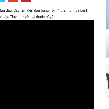
u đầu, đau tim, đến đau bụng, rồi trĩ, thậm chí cả bệnh
i này. Thực hư về loại thuốc này?