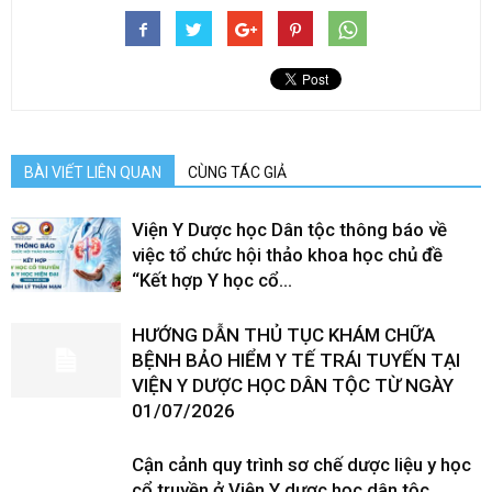
BÀI VIẾT LIÊN QUAN
CÙNG TÁC GIẢ
Viện Y Dược học Dân tộc thông báo về
việc tổ chức hội thảo khoa học chủ đề
“Kết hợp Y học cổ...
HƯỚNG DẪN THỦ TỤC KHÁM CHỮA
BỆNH BẢO HIỂM Y TẾ TRÁI TUYẾN TẠI
VIỆN Y DƯỢC HỌC DÂN TỘC TỪ NGÀY
01/07/2026
Cận cảnh quy trình sơ chế dược liệu y học
cổ truyền ở Viện Y dược học dân tộc