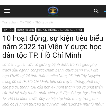
Trang chủ
TIN TỨC
Thông tin Viện
TIN TỨC
Thông tin Viện
TRUYỀN THÔNG GIÁO DỤC SỨC KHỎE
10 hoạt động, sự kiện tiêu biểu
năm 2022 tại Viện Y dược học
dân tộc TP. Hồ Chí Minh
Là Viện nghiên cứu có giường bệnh được Bộ Y tế giao phụ
trách đầu ngành công tác khám bệnh, chữa bệnh YHCT kết
hợp YHHĐ tại 24 tỉnh, thành miền Nam, 05 tỉnh Tây Nguyên,
trong đó có TP. Hồ Chí Minh; tiếp nối truyền thống, phát huy
các giá trị, thành tựu của hơn 47 năm thành lập và phát triển,
các thế hệ thầy thuốc, nhân viên y tế Viện Y dược học dân tộc
TP. Hồ Chí Minh trước đây và hiện tại luôn mang trong tim,
khối óc về nhận thức và tư duy làm việc “Lương y như từ mẫu”