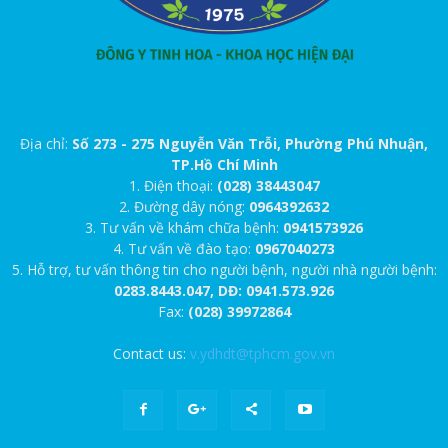
Địa chỉ:
Số 273 - 275 Nguyễn Văn Trỗi, Phường Phú Nhuận,
TP.Hồ Chí Minh
1. Điện thoại:
(028) 38443047
2. Đường dây nóng:
0964392632
3. Tư vấn về khám chữa bệnh:
0941573926
4. Tư vấn về đào tạo:
0967040273
5. Hỗ trợ, tư vấn thông tin cho người bệnh, người nhà người bệnh:
0283.8443.047, DĐ: 0941.573.926
Fax:
(028) 39972864
Contact us:
v.ydhdt@tphcm.gov.vn