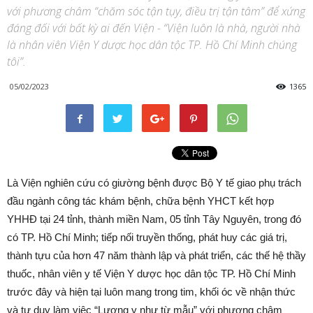
với phương châm “chăm sóc tận tụy, điều trị tận tâm” để xứng
đáng đối với bất kỳ ai đến Viện - “Viện luôn là nhà, người nhà
là nhân viên Viện Y dược học dân tộc TP. Hồ Chí Minh chúng
tôi”.
05/02/2023
1365
Là Viện nghiên cứu có giường bệnh được Bộ Y tế giao phụ trách
đầu ngành công tác khám bệnh, chữa bệnh YHCT kết hợp
YHHĐ tại 24 tỉnh, thành miền Nam, 05 tỉnh Tây Nguyên, trong đó
có TP. Hồ Chí Minh; tiếp nối truyền thống, phát huy các giá trị,
thành tựu của hơn 47 năm thành lập và phát triển, các thế hệ thầy
thuốc, nhân viên y tế Viện Y dược học dân tộc TP. Hồ Chí Minh
trước đây và hiện tại luôn mang trong tim, khối óc về nhận thức
và tư duy làm việc “Lương y như từ mẫu” với phương châm