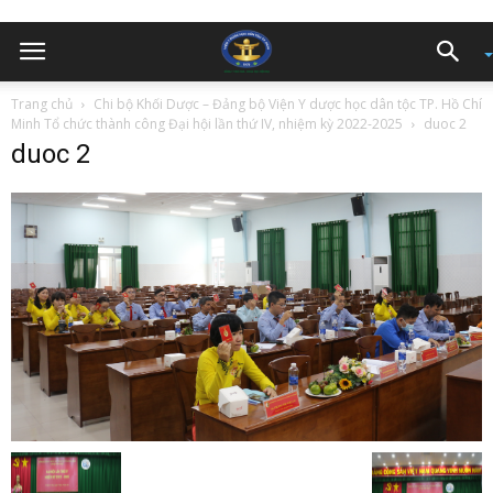
Trang chủ
Chi bộ Khối Dược – Đảng bộ Viện Y dược học dân tộc TP. Hồ Chí
Minh Tổ chức thành công Đại hội lần thứ IV, nhiệm kỳ 2022-2025
duoc 2
duoc 2