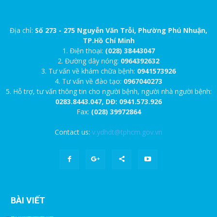
Địa chỉ:
Số 273 - 275 Nguyễn Văn Trỗi, Phường Phú Nhuận,
TP.Hồ Chí Minh
1. Điện thoại:
(028) 38443047
2. Đường dây nóng:
0964392632
3. Tư vấn về khám chữa bệnh:
0941573926
4. Tư vấn về đào tạo:
0967040273
5. Hỗ trợ, tư vấn thông tin cho người bệnh, người nhà người bệnh:
0283.8443.047, DĐ: 0941.573.926
Fax:
(028) 39972864
Contact us:
v.ydhdt@tphcm.gov.vn
BÀI VIẾT