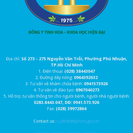
Địa chỉ:
Số 273 - 275 Nguyễn Văn Trỗi, Phường Phú Nhuận,
TP.Hồ Chí Minh
1. Điện thoại:
(028) 38443047
2. Đường dây nóng:
0964392632
3. Tư vấn về khám chữa bệnh:
0941573926
4. Tư vấn về đào tạo:
0967040273
5. Hỗ trợ, tư vấn thông tin cho người bệnh, người nhà người bệnh:
0283.8443.047, DĐ: 0941.573.926
Fax:
(028) 39972864
Contact us:
v.ydhdt@tphcm.gov.vn