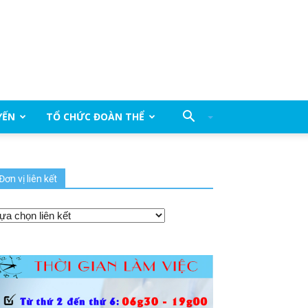
YẾN
TỔ CHỨC ĐOÀN THỂ
Đơn vị liên kết