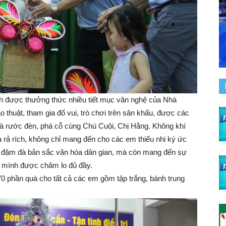
nh được thưởng thức nhiều tiết mục văn nghệ của Nhà
 thuật, tham gia đố vui, trò chơi trên sân khấu, được các
và rước đèn, phá cỗ cùng Chú Cuội, Chị Hằng. Không khí
 rả rích, không chỉ mang đến cho các em thiếu nhi ký ức
ĩa, đậm đà bản sắc văn hóa dân gian, mà còn mang đến sự
 mình được chăm lo đủ đầy.
70 phần quà cho tất cả các em gồm tập trắng, bánh trung