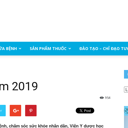
ỮA BỆNH
SẢN PHẨM THUỐC
ĐÀO TẠO – CHỈ ĐẠO TU
ằm 2019
954
er
ệnh, chăm sóc sức khỏe nhân dân, Viện Y dược học