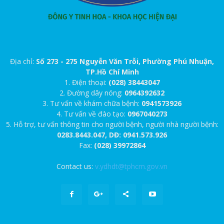
Địa chỉ:
Số 273 - 275 Nguyễn Văn Trỗi, Phường Phú Nhuận,
TP.Hồ Chí Minh
1. Điện thoại:
(028) 38443047
2. Đường dây nóng:
0964392632
3. Tư vấn về khám chữa bệnh:
0941573926
4. Tư vấn về đào tạo:
0967040273
5. Hỗ trợ, tư vấn thông tin cho người bệnh, người nhà người bệnh:
0283.8443.047, DĐ: 0941.573.926
Fax:
(028) 39972864
Contact us:
v.ydhdt@tphcm.gov.vn