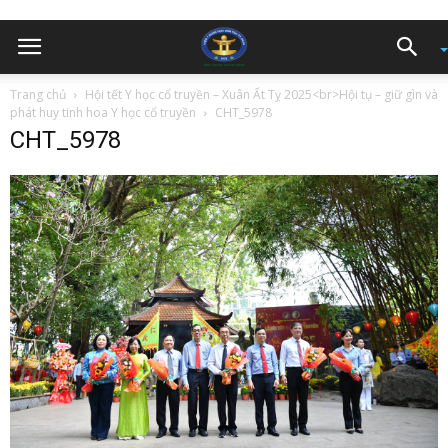
Trang chủ
Hội tết Y học cổ truyền – Xuân Ất Tỵ 2025<br>Hội tụ – giữ gìn và
phát huy tinh hoa Y học cổ truyền
CHT_5978
CHT_5978