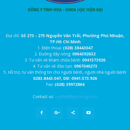
Địa chỉ:
Số 273 - 275 Nguyễn Văn Trỗi, Phường Phú Nhuận,
TP.Hồ Chí Minh
1. Điện thoại:
(028) 38443047
2. Đường dây nóng:
0964392632
3. Tư vấn về khám chữa bệnh:
0941573926
4. Tư vấn về đào tạo:
0967040273
5. Hỗ trợ, tư vấn thông tin cho người bệnh, người nhà người bệnh:
0283.8443.047, DĐ: 0941.573.926
Fax:
(028) 39972864
Contact us:
v.ydhdt@tphcm.gov.vn