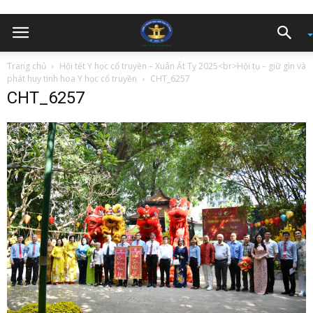
Trang chủ
Hội tết Y học cổ truyền – Xuân Ất Tỵ 2025<br>Hội tụ – giữ gìn và
phát huy tinh hoa Y học cổ truyền
CHT_6257
CHT_6257