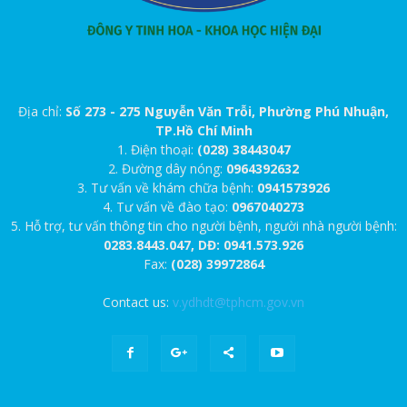
Địa chỉ:
Số 273 - 275 Nguyễn Văn Trỗi, Phường Phú Nhuận,
TP.Hồ Chí Minh
1. Điện thoại:
(028) 38443047
2. Đường dây nóng:
0964392632
3. Tư vấn về khám chữa bệnh:
0941573926
4. Tư vấn về đào tạo:
0967040273
5. Hỗ trợ, tư vấn thông tin cho người bệnh, người nhà người bệnh:
0283.8443.047, DĐ: 0941.573.926
Fax:
(028) 39972864
Contact us:
v.ydhdt@tphcm.gov.vn