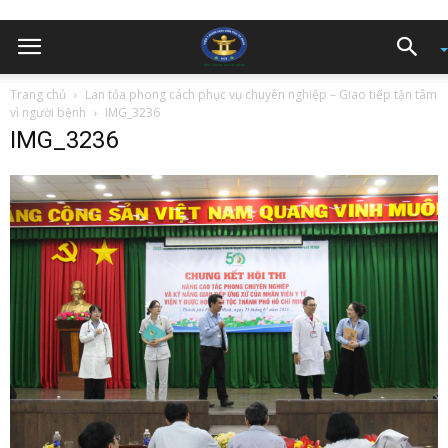
Trang chủ
Lan tỏa phong cách phục vụ chuyên nghiệp – Giao tiếp tận tâm
vì người bệnh
IMG_3236
IMG_3236